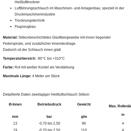
Heißlufttrockner
Luftführungsschlauch im Maschinen- und Anlagenbau, speziell in der
Druckmaschinenindustrie
Trocknungstechnik
Flugzeugbau
Material:
Silikonbeschichtetes Glasfibergewebe mit innen liegender
Federspirale, und zusätzlicher Innendecklage.
Dadurch ist der Schlauch innen glatt.
Temperaturbereich:
-80°C bis +310°C
Farbe:
Rot mit weißer Kordel als Verstärkung
Maximale Länge:
4 Meter am Stück
Detaillierte Daten zweilagiger Heißluftschlauch Silikon:
Ø-Innen
Betriebsdruck
Gewicht
Max. Rollenl
m
mm
bar
g/m
13
-0,70 bis 2,50
90
4
19
-0,70 bis 2,50
110
4