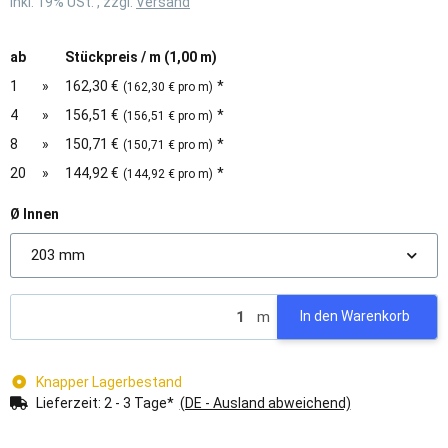
inkl. 19% USt. , zzgl.
Versand
ab
Stückpreis / m (1,00 m)
1
»
162,30 €
*
(162,30 € pro m)
4
»
156,51 €
*
(156,51 € pro m)
8
»
150,71 €
*
(150,71 € pro m)
20
»
144,92 €
*
(144,92 € pro m)
Ø Innen
203 mm
m
In den Warenkorb
Knapper Lagerbestand
Lieferzeit:
2 - 3 Tage*
(DE - Ausland abweichend)