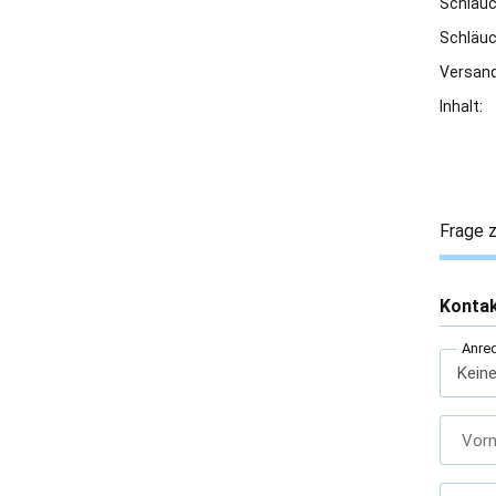
Schläu
Schläu
Versand
Inhalt:
Frage z
Konta
Anre
Vor