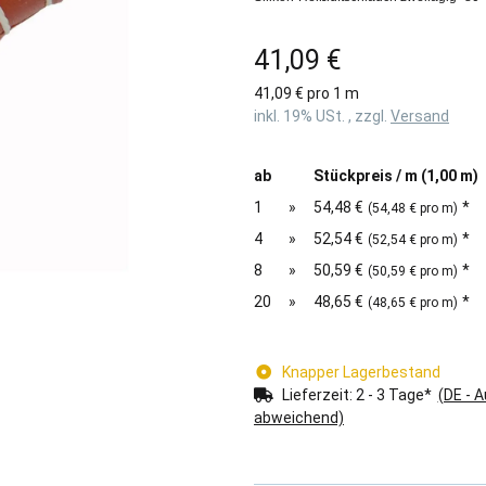
41,09 €
41,09 € pro 1 m
inkl. 19% USt. , zzgl.
Versand
ab
Stückpreis / m (1,00 m)
1
»
54,48 €
*
(54,48 € pro m)
4
»
52,54 €
*
(52,54 € pro m)
8
»
50,59 €
*
(50,59 € pro m)
20
»
48,65 €
*
(48,65 € pro m)
Knapper Lagerbestand
Lieferzeit:
2 - 3 Tage*
(DE - 
abweichend)