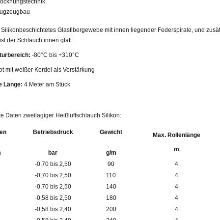
rocknungstechnik
lugzeugbau
Silikonbeschichtetes Glasfibergewebe mit innen liegender Federspirale, und zusä
st der Schlauch innen glatt.
turbereich:
-80°C bis +310°C
ot mit weißer Kordel als Verstärkung
e Länge:
4 Meter am Stück
rte Daten zweilagiger Heißluftschlauch Silikon:
en
Betriebsdruck
Gewicht
Max. Rollenlänge
m
m
bar
g/m
-0,70 bis 2,50
90
4
-0,70 bis 2,50
110
4
-0,70 bis 2,5
0
140
4
-0,58 bis 2,50
180
4
-0,58 bis 2,40
200
4