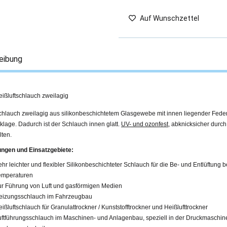
Auf Wunschzettel
eibung
eißluftschlauch zweilagig
chlauch zweilagig aus silikonbeschichtetem Glasgewebe mit innen liegender Feders
lage. Dadurch ist der Schlauch innen glatt.
UV- und ozonfest
, abknicksicher durc
lten.
gen und Einsatzgebiete:
hr leichter und flexibler Silikonbeschichteter Schlauch für die Be- und Entlüftung 
emperaturen
ur Führung von Luft und gasförmigen Medien
eizungsschlauch im Fahrzeugbau
ißluftschlauch für Granulattrockner / Kunststofftrockner und Heißlufttrockner
uftführungsschlauch im Maschinen- und Anlagenbau, speziell in der Druckmaschin