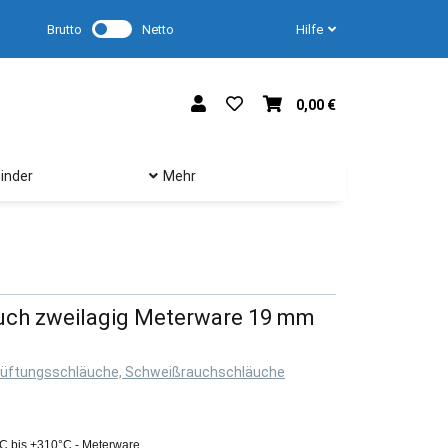
Brutto
Netto
Hilfe
0,00 €
inder
Mehr
auch zweilagig Meterware 19 mm
Lüftungsschläuche, Schweißrauchschläuche
°C bis +310°C - Meterware