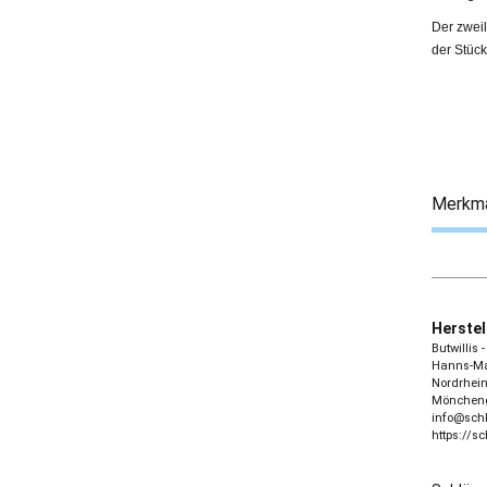
Der zweil
der Stück
Merkm
Herstel
Butwillis
Hanns-Mar
Nordrhein
Möncheng
info@sch
https://s