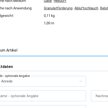
che nach Medium:
Gase
Heißluft
che nach Anwendung:
Granulatförderung
Abluftschlauch
Belü
gewicht:
0,11 kg
1,00 m
um Artikel
ktdaten
de
- optionale Angabe
name
- optionale Angabe
Nachn