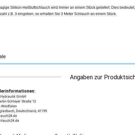
agige Silikon-Heißluftschlauch wird immer an einem Stück geliefert. Dies bedeute
zahl z.B. 3 eingeben, so erhalten Sie 3 Meter Schlauch an einem Stück.
ale
Angaben zur Produktsich
lerinformationen:
 - Hydraulik GmbH
tin-Schleyer Straße 12
-Westfalen
ladbach, Deutschland, 41199
lauch24.de
chlauch24.de