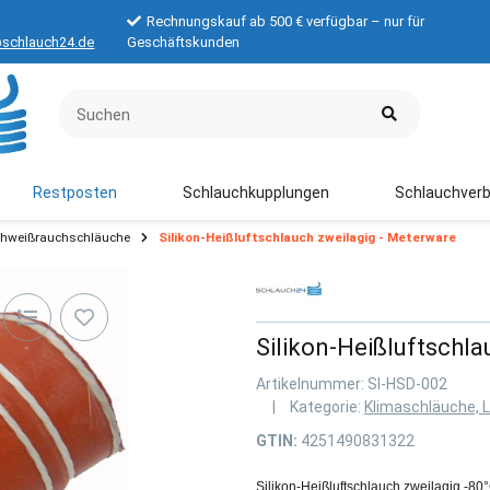
Rechnungskauf ab 500 € verfügbar – nur für
schlauch24.de
Geschäftskunden
Restposten
Schlauchkupplungen
Schlauchverb
chweißrauchschläuche
Silikon-Heißluftschlauch zweilagig - Meterware
Silikon-Heißluftschl
Artikelnummer:
SI-HSD-002
Kategorie:
Klimaschläuche, 
GTIN:
4251490831322
Silikon-Heißluftschlauch zweilagig -80