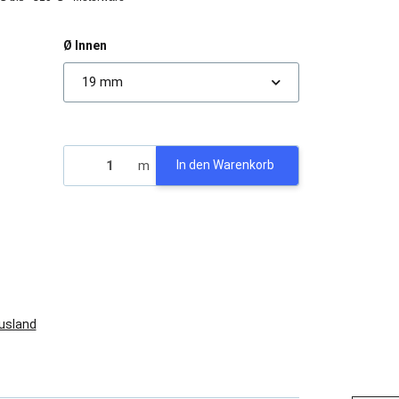
Ø Innen
19 mm
m
In den Warenkorb
Ausland