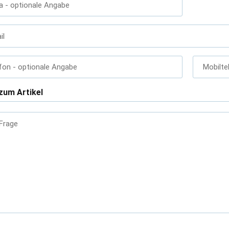
a
- optionale Angabe
il
fon
- optionale Angabe
Mobilte
zum Artikel
 Frage