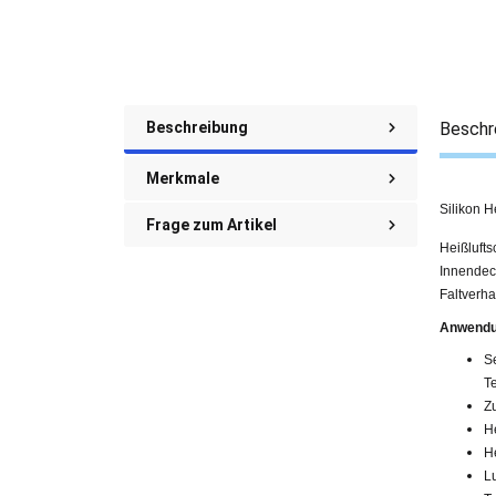
Beschreibung
Beschr
Merkmale
Silikon H
Frage zum Artikel
Heißlufts
Innendeck
Faltverha
Anwendun
Se
T
Z
H
He
L