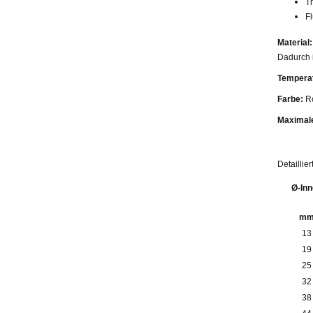
T
F
Material:
Dadurch i
Tempera
Farbe:
R
Maximal
Detaillie
Ø-Inn
m
13
19
25
32
38