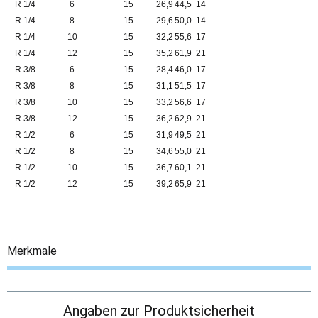
R 1/4
6
15
26,9
44,5
14
R 1/4
8
15
29,6
50,0
14
R 1/4
10
15
32,2
55,6
17
R 1/4
12
15
35,2
61,9
21
R 3/8
6
15
28,4
46,0
17
R 3/8
8
15
31,1
51,5
17
R 3/8
10
15
33,2
56,6
17
R 3/8
12
15
36,2
62,9
21
R 1/2
6
15
31,9
49,5
21
R 1/2
8
15
34,6
55,0
21
R 1/2
10
15
36,7
60,1
21
R 1/2
12
15
39,2
65,9
21
Merkmale
Angaben zur Produktsicherheit