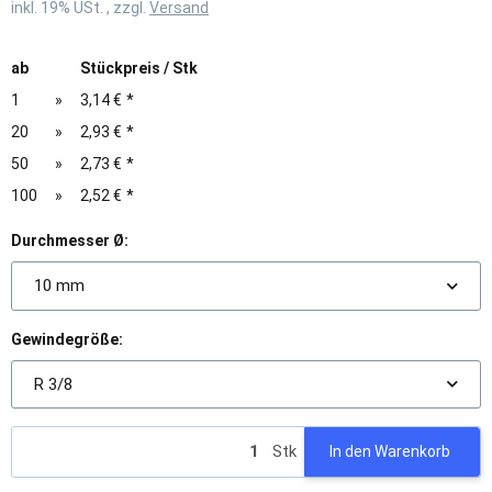
inkl. 19% USt. , zzgl.
Versand
ab
Stückpreis / Stk
1
»
3,14 €
*
20
»
2,93 €
*
50
»
2,73 €
*
100
»
2,52 €
*
Durchmesser Ø:
10 mm
Gewindegröße:
R 3/8
Stk
In den Warenkorb