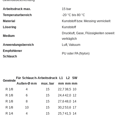
Gewindebeschichtung
Arbeitsdruck max.
15 bar
Temperaturbereich
-20 °C bis 80 °C
Material
Kunststoff bzw. Messing vernickelt
Lösering
Kunststoff
Druckluft, Gase, Flüssigkeiten soweit
Medium
verträglich
Anwendungsbereich
Luft, Vakuum
Empfohlener
PU oder PA (Nylon)
Schlauch
Für Schlauch-
Arbeitsdruck
L1
L2
SW
Gewinde
Außen-Ø mm
max. bar
mm
mm
mm
R 1/8
4
15
22,7
38,5
10
R 1/8
6
15
24,4
42,0
12
R 1/8
8
15
27,6
48,0
14
R 1/8
10
15
30,2
53,6
17
R 1/4
4
15
25,7
41,5
14