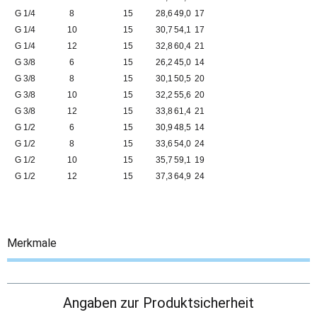
G 1/4
8
15
28,6
49,0
17
G 1/4
10
15
30,7
54,1
17
G 1/4
12
15
32,8
60,4
21
G 3/8
6
15
26,2
45,0
14
G 3/8
8
15
30,1
50,5
20
G 3/8
10
15
32,2
55,6
20
G 3/8
12
15
33,8
61,4
21
G 1/2
6
15
30,9
48,5
14
G 1/2
8
15
33,6
54,0
24
G 1/2
10
15
35,7
59,1
19
G 1/2
12
15
37,3
64,9
24
Merkmale
Angaben zur Produktsicherheit