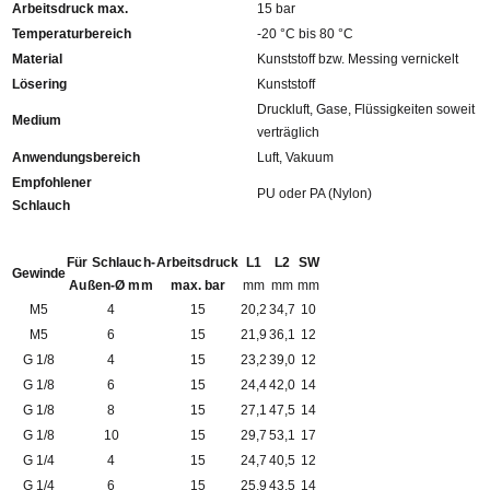
Arbeitsdruck max.
15 bar
Temperaturbereich
-20 °C bis 80 °C
Material
Kunststoff bzw. Messing vernickelt
Lösering
Kunststoff
Druckluft, Gase, Flüssigkeiten soweit
Medium
verträglich
Anwendungsbereich
Luft, Vakuum
Empfohlener
PU oder PA (Nylon)
Schlauch
Für Schlauch-
Arbeitsdruck
L1
L2
SW
Gewinde
Außen-Ø mm
max. bar
mm
mm
mm
M5
4
15
20,2
34,7
10
M5
6
15
21,9
36,1
12
G 1/8
4
15
23,2
39,0
12
G 1/8
6
15
24,4
42,0
14
G 1/8
8
15
27,1
47,5
14
G 1/8
10
15
29,7
53,1
17
G 1/4
4
15
24,7
40,5
12
G 1/4
6
15
25,9
43,5
14