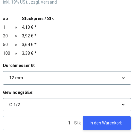
inkl. 19% USt. , zzgl.
Versand
ab
Stückpreis / Stk
1
»
4,13 €
*
20
»
3,92 €
*
50
»
3,64 €
*
100
»
3,38 €
*
Durchmesser Ø:
12 mm
Gewindegröße:
G 1/2
Stk
In den Warenkorb