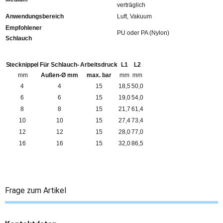
verträglich
Anwendungsbereich
Luft, Vakuum
Empfohlener
PU oder PA (Nylon)
Schlauch
Stecknippel
Für Schlauch-
Arbeitsdruck
L1
L2
mm
Außen-Ø mm
max. bar
mm
mm
4
4
15
18,5
50,0
6
6
15
19,0
54,0
8
8
15
21,7
61,4
10
10
15
27,4
73,4
12
12
15
28,0
77,0
16
16
15
32,0
86,5
Frage zum Artikel