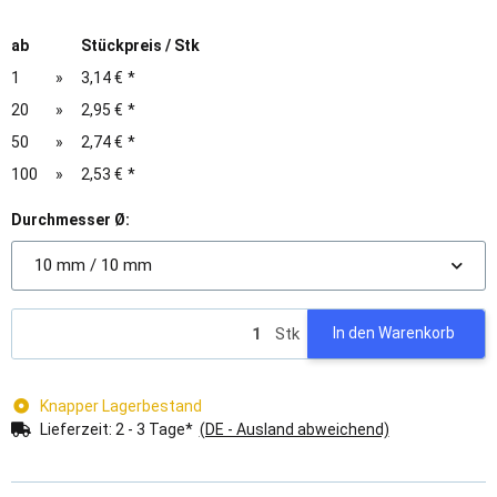
ab
Stückpreis / Stk
1
»
3,14 €
*
20
»
2,95 €
*
50
»
2,74 €
*
100
»
2,53 €
*
Durchmesser Ø:
10 mm / 10 mm
Stk
In den Warenkorb
Knapper Lagerbestand
Lieferzeit:
2 - 3 Tage*
(DE - Ausland abweichend)