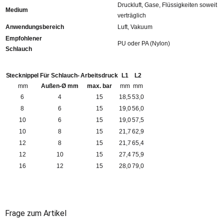
Druckluft, Gase, Flüssigkeiten soweit
Medium
verträglich
Anwendungsbereich
Luft, Vakuum
Empfohlener
PU oder PA (Nylon)
Schlauch
Stecknippel
Für Schlauch-
Arbeitsdruck
L1
L2
mm
Außen-Ø mm
max. bar
mm
mm
6
4
15
18,5
53,0
8
6
15
19,0
56,0
10
6
15
19,0
57,5
10
8
15
21,7
62,9
12
8
15
21,7
65,4
12
10
15
27,4
75,9
16
12
15
28,0
79,0
Frage zum Artikel