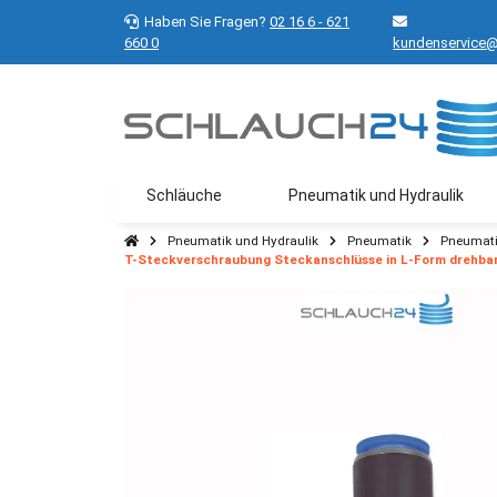
Haben Sie Fragen?
02 16 6 - 621
660 0
kundenservice@
Schläuche
Pneumatik und Hydraulik
Pneumatik und Hydraulik
Pneumatik
Pneumati
T-Steckverschraubung Steckanschlüsse in L-Form drehbar