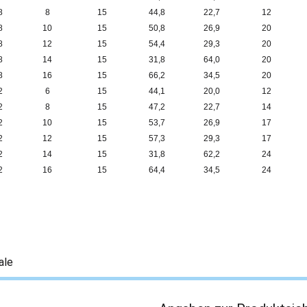
8
8
15
44,8
22,7
12
8
10
15
50,8
26,9
20
8
12
15
54,4
29,3
20
8
14
15
31,8
64,0
20
8
16
15
66,2
34,5
20
2
6
15
44,1
20,0
12
2
8
15
47,2
22,7
14
2
10
15
53,7
26,9
17
2
12
15
57,3
29,3
17
2
14
15
31,8
62,2
24
2
16
15
64,4
34,5
24
ale