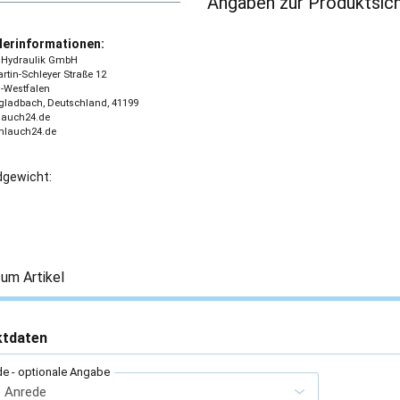
Angaben zur Produktsich
lerinformationen:
 - Hydraulik GmbH
tin-Schleyer Straße 12
-Westfalen
ladbach, Deutschland, 41199
lauch24.de
chlauch24.de
gewicht:
um Artikel
ktdaten
de
- optionale Angabe