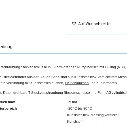
Auf Wunschzettel
eibung
erschraubung Steckanschlüsse in L-Form drehbar AG zylindrisch mit O-Ring (NBR)
llsteckverbinder aus der Blauen Serie sind aus Kunststoff bzw. vernickeltem Mess
r in Verbindung mit Kunststoffschläuchen,
PA-Schläuchen
und Kupferrohren.
erte Daten drehbare T-Steckverschraubung Steckanschlüsse in L-Form AG zylindris
ruck max.
15 bar
turbereich
-20 °C bis 80 °C
Kunststoff bzw. Messing vernickelt
Kunststoff