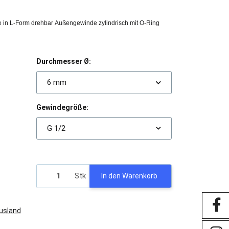
 in L-Form drehbar Außengewinde zylindrisch mit O-Ring
Durchmesser Ø:
6 mm
Gewindegröße:
G 1/2
Stk
In den Warenkorb
Ausland