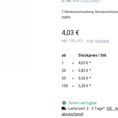
GTIN:
4047322023863
T-Steckverschraubung Steckanschlüsse
(NBR)
4,03 €
inkl. 19% USt. , zzgl.
Versand
ab
Stückpreis / Stk
1
»
4,03 €
*
20
»
3,82 €
*
50
»
3,56 €
*
100
»
3,28 €
*
Sofort verfügbar
Lieferzeit:
2 - 3 Tage*
(DE - 
abweichend)