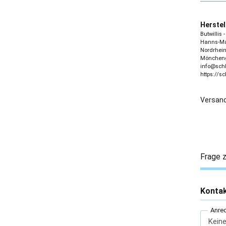
Herstel
Butwillis
Hanns-Mar
Nordrhein
Möncheng
info@sch
https://s
Versand
Frage z
Konta
Anre