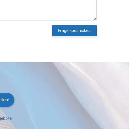
Frage abschicken
lden!
ngebote