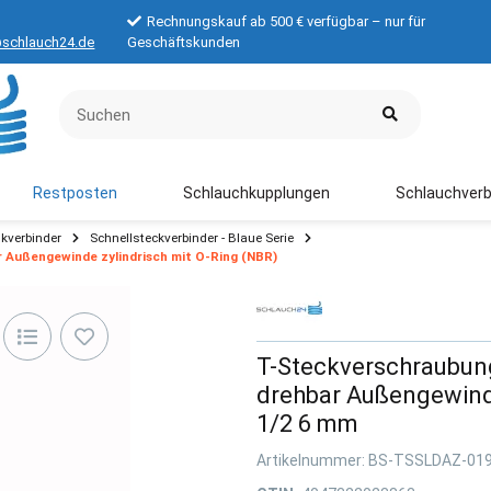
Rechnungskauf ab 500 € verfügbar – nur für
schlauch24.de
Geschäftskunden
Restposten
Schlauchkupplungen
Schlauchverb
kverbinder
Schnellsteckverbinder - Blaue Serie
 Außengewinde zylindrisch mit O-Ring (NBR)
T-Steckverschraubun
drehbar Außengewinde
1/2 6 mm
Artikelnummer:
BS-TSSLDAZ-01