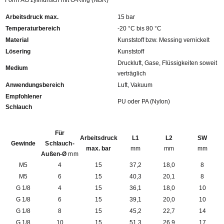
Form AG zylindrisch mit O-Ring (NBR)
Arbeitsdruck max.
15 bar
Temperaturbereich
-20 °C bis 80 °C
Material
Kunststoff bzw. Messing vernickelt
Lösering
Kunststoff
Druckluft, Gase, Flüssigkeiten soweit
Medium
verträglich
Anwendungsbereich
Luft, Vakuum
Empfohlener
PU oder PA (Nylon)
Schlauch
Für
Arbeitsdruck
L1
L2
SW
Gewinde
Schlauch-
max. bar
mm
mm
mm
Außen-Ø
mm
M5
4
15
37,2
18,0
8
M5
6
15
40,3
20,1
8
G 1/8
4
15
36,1
18,0
10
G 1/8
6
15
39,1
20,0
10
G 1/8
8
15
45,2
22,7
14
G 1/8
10
15
51,3
26,9
17