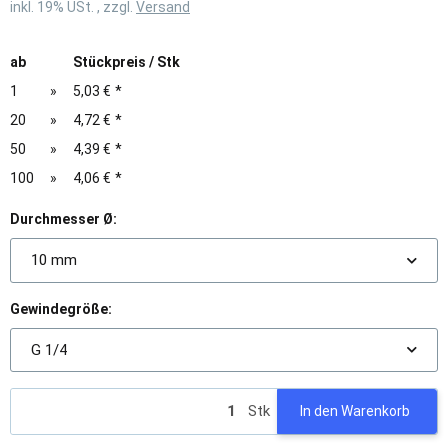
inkl. 19% USt. , zzgl.
Versand
ab
Stückpreis / Stk
1
»
5,03 €
*
20
»
4,72 €
*
50
»
4,39 €
*
100
»
4,06 €
*
Durchmesser Ø:
10 mm
Gewindegröße:
G 1/4
Stk
In den Warenkorb