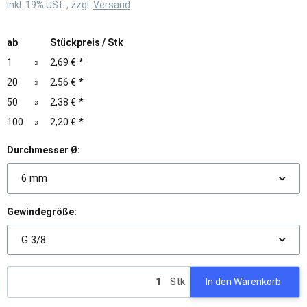
inkl. 19% USt. , zzgl.
Versand
ab
Stückpreis / Stk
1
»
2,69 €
*
20
»
2,56 €
*
50
»
2,38 €
*
100
»
2,20 €
*
Durchmesser Ø:
6 mm
Gewindegröße:
G 3/8
Stk
In den Warenkorb