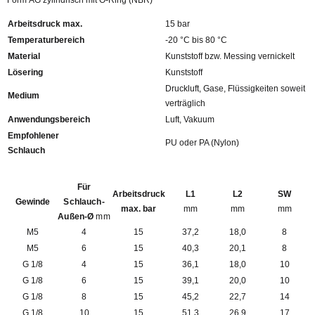
Form AG zylindrisch mit O-Ring (NBR)
Arbeitsdruck max.
15 bar
Temperaturbereich
-20 °C bis 80 °C
Material
Kunststoff bzw. Messing vernickelt
Lösering
Kunststoff
Druckluft, Gase, Flüssigkeiten soweit
Medium
verträglich
Anwendungsbereich
Luft, Vakuum
Empfohlener
PU oder PA (Nylon)
Schlauch
Für
Arbeitsdruck
L1
L2
SW
Gewinde
Schlauch-
max. bar
mm
mm
mm
Außen-Ø
mm
M5
4
15
37,2
18,0
8
M5
6
15
40,3
20,1
8
G 1/8
4
15
36,1
18,0
10
G 1/8
6
15
39,1
20,0
10
G 1/8
8
15
45,2
22,7
14
G 1/8
10
15
51,3
26,9
17