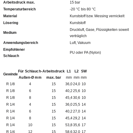
Arbeitsdruck max.
15 bar
Temperaturbereich
-20 °C bis 80 °C
Material
Kunststoff bzw. Messing vernickelt
Lösering
Kunststoff
Druckluft, Gase, Flüssigkeiten soweit
Medium
verträglich
Anwendungsbereich
Luft, Vakuum
Empfohlener
PU oder PA (Nylon)
Schlauch
Für Schlauch-
Arbeitsdruck
L1
L2
SW
Gewinde
Außen-Ø mm
max. bar
mm
mm
mm
R 1/8
4
15
36,0
24,0
10
R 1/8
6
15
40,2
25,6
10
R 1/8
8
15
45,4
30,6
10
R 1/4
4
15
36,0
25,5
14
R 1/4
6
15
40,2
27,0
14
R 1/4
8
15
45,4
29,2
14
R 1/4
10
15
53,8
35,6
17
R 1/4
12
15
58,6
32,0
17