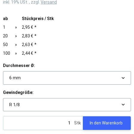
inkl. 19% USt. , zzgl.
Versand
ab
Stückpreis / Stk
1
»
2,95 €
*
20
»
2,83 €
*
50
»
2,63 €
*
100
»
2,44 €
*
Durchmesser Ø:
6 mm
Gewindegröße:
R 1/8
Stk
In den Warenkorb