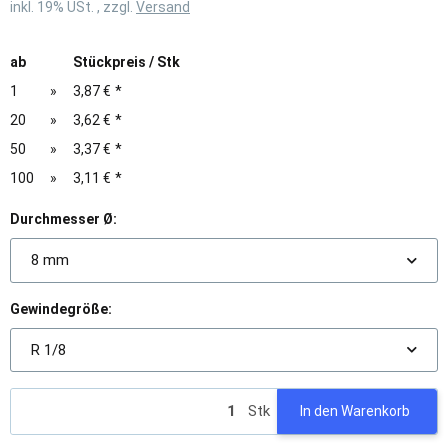
inkl. 19% USt. , zzgl.
Versand
ab
Stückpreis / Stk
1
»
3,87 €
*
20
»
3,62 €
*
50
»
3,37 €
*
100
»
3,11 €
*
Durchmesser Ø:
8 mm
Gewindegröße:
R 1/8
Stk
In den Warenkorb