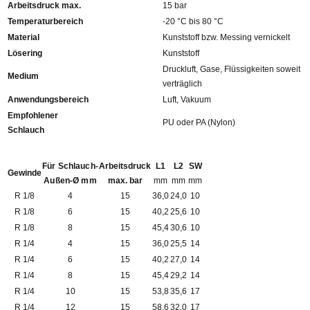
Arbeitsdruck max.
15 bar
Temperaturbereich
-20 °C bis 80 °C
Material
Kunststoff bzw. Messing vernickelt
Lösering
Kunststoff
Druckluft, Gase, Flüssigkeiten soweit
Medium
verträglich
Anwendungsbereich
Luft, Vakuum
Empfohlener
PU oder PA (Nylon)
Schlauch
Für Schlauch-
Arbeitsdruck
L1
L2
SW
Gewinde
Außen-Ø mm
max. bar
mm
mm
mm
R 1/8
4
15
36,0
24,0
10
R 1/8
6
15
40,2
25,6
10
R 1/8
8
15
45,4
30,6
10
R 1/4
4
15
36,0
25,5
14
R 1/4
6
15
40,2
27,0
14
R 1/4
8
15
45,4
29,2
14
R 1/4
10
15
53,8
35,6
17
R 1/4
12
15
58,6
32,0
17