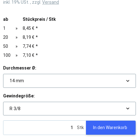
inkl. 19% USt. , zzgl.
Versand
ab
Stückpreis / Stk
1
»
8,45 €
*
20
»
8,19 €
*
50
»
7,74 €
*
100
»
7,10 €
*
Durchmesser Ø:
14 mm
Gewindegröße:
R 3/8
Stk
In den Warenkorb