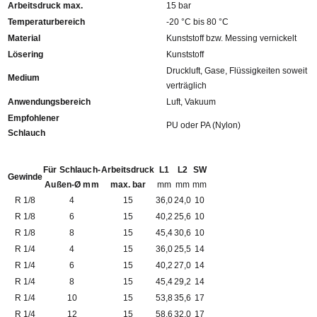
Arbeitsdruck max.
15 bar
Temperaturbereich
-20 °C bis 80 °C
Material
Kunststoff bzw. Messing vernickelt
Lösering
Kunststoff
Druckluft, Gase, Flüssigkeiten soweit
Medium
verträglich
Anwendungsbereich
Luft, Vakuum
Empfohlener
PU oder PA (Nylon)
Schlauch
Für Schlauch-
Arbeitsdruck
L1
L2
SW
Gewinde
Außen-Ø mm
max. bar
mm
mm
mm
R 1/8
4
15
36,0
24,0
10
R 1/8
6
15
40,2
25,6
10
R 1/8
8
15
45,4
30,6
10
R 1/4
4
15
36,0
25,5
14
R 1/4
6
15
40,2
27,0
14
R 1/4
8
15
45,4
29,2
14
R 1/4
10
15
53,8
35,6
17
R 1/4
12
15
58,6
32,0
17