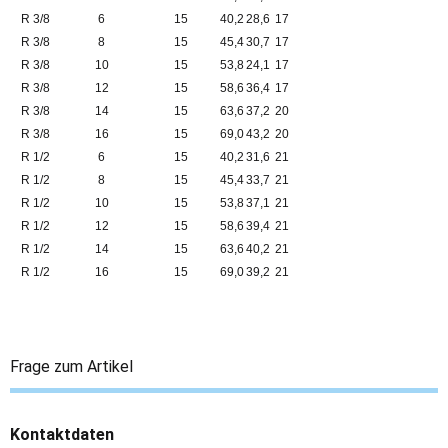
R 3/8
6
15
40,2
28,6
17
R 3/8
8
15
45,4
30,7
17
R 3/8
10
15
53,8
24,1
17
R 3/8
12
15
58,6
36,4
17
R 3/8
14
15
63,6
37,2
20
R 3/8
16
15
69,0
43,2
20
R 1/2
6
15
40,2
31,6
21
R 1/2
8
15
45,4
33,7
21
R 1/2
10
15
53,8
37,1
21
R 1/2
12
15
58,6
39,4
21
R 1/2
14
15
63,6
40,2
21
R 1/2
16
15
69,0
39,2
21
Frage zum Artikel
Kontaktdaten