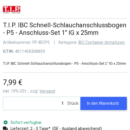
T.I.P. IBC Schnell-Schlauchanschlussbogen
- P5 - Anschluss-Set 1" IG x 25mm
Artikelnummer:
PF-IBCP5
Kategorie:
IBC Container Armaturen
GTIN:
4011458308859
T.I.P. IBC Schnell-Schlauchanschlussbogen - P5 - Anschluss-Set 1" IG x 25mm
7,99 €
inkl. 19% USt. , zzgl.
Versand
Stück
In den Warenkorb
Sofort verfügbar
Lieferzeit:
2 - 3 Tage*
(DE - Ausland abweichend)