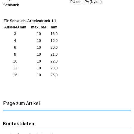
PU oder PA (Nylon)
Schlauch
Für Schlauch-
Arbeitsdruck
L1
Außen-Ø mm
max. bar
mm
3
10
16,0
4
10
16,0
6
10
20,0
8
10
21,0
10
10
22,0
12
10
23,0
16
10
25,0
Frage zum Artikel
Kontaktdaten