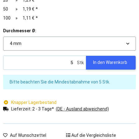
20
»
1,29 €
*
50
»
1,19 €
*
100
»
1,11 €
*
Durchmesser Ø:
4 mm
Stk
In den Warenkorb
x
Bitte beachten Sie die Mindestabnahme von 5 Stk.
Knapper Lagerbestand
Lieferzeit:
2 - 3 Tage*
(DE - Ausland abweichend)
Auf Wunschzettel
Auf die Vergleichsliste