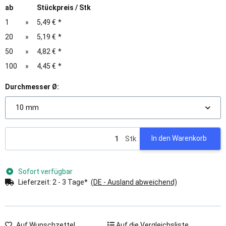
ab
Stückpreis / Stk
1
»
5,49 €
*
20
»
5,19 €
*
50
»
4,82 €
*
100
»
4,45 €
*
Durchmesser Ø:
10 mm
Stk
In den Warenkorb
Sofort verfügbar
Lieferzeit:
2 - 3 Tage*
(DE - Ausland abweichend)
Auf Wunschzettel
Auf die Vergleichsliste