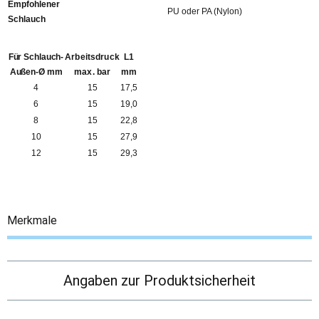
Empfohlener
PU oder PA (Nylon)
Schlauch
Für Schlauch-
Arbeitsdruck
L1
Außen-Ø mm
max. bar
mm
4
15
17,5
6
15
19,0
8
15
22,8
10
15
27,9
12
15
29,3
Merkmale
Angaben zur Produktsicherheit