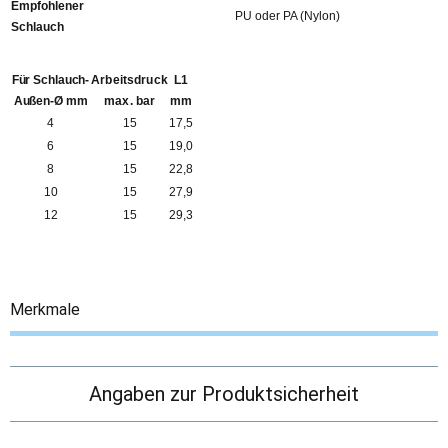
Empfohlener
PU oder PA (Nylon)
Schlauch
Für Schlauch-
Arbeitsdruck
L1
Außen-Ø mm
max. bar
mm
4
15
17,5
6
15
19,0
8
15
22,8
10
15
27,9
12
15
29,3
Merkmale
Angaben zur Produktsicherheit