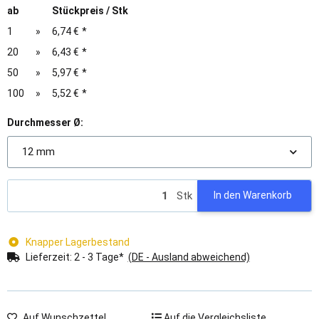
ab
Stückpreis / Stk
1
»
6,74 €
*
20
»
6,43 €
*
50
»
5,97 €
*
100
»
5,52 €
*
Durchmesser Ø:
12 mm
Stk
In den Warenkorb
Knapper Lagerbestand
Lieferzeit:
2 - 3 Tage*
(DE - Ausland abweichend)
Auf Wunschzettel
Auf die Vergleichsliste