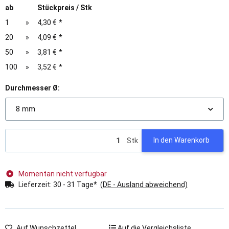
ab
Stückpreis / Stk
1
»
4,30 €
*
20
»
4,09 €
*
50
»
3,81 €
*
100
»
3,52 €
*
Durchmesser Ø:
8 mm
Stk
In den Warenkorb
Momentan nicht verfügbar
Lieferzeit:
30 - 31 Tage*
(DE - Ausland abweichend)
Auf Wunschzettel
Auf die Vergleichsliste