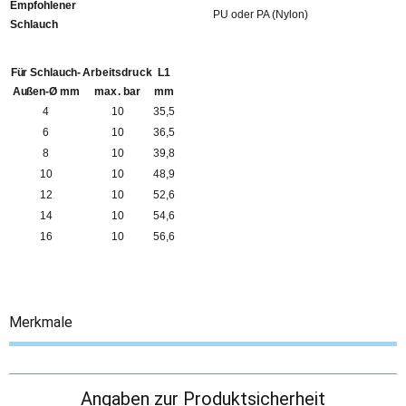
Empfohlener
PU oder PA (Nylon)
Schlauch
Für Schlauch-
Arbeitsdruck
L1
Außen-Ø mm
max. bar
mm
4
10
35,5
6
10
36,5
8
10
39,8
10
10
48,9
12
10
52,6
14
10
54,6
16
10
56,6
Merkmale
Angaben zur Produktsicherheit