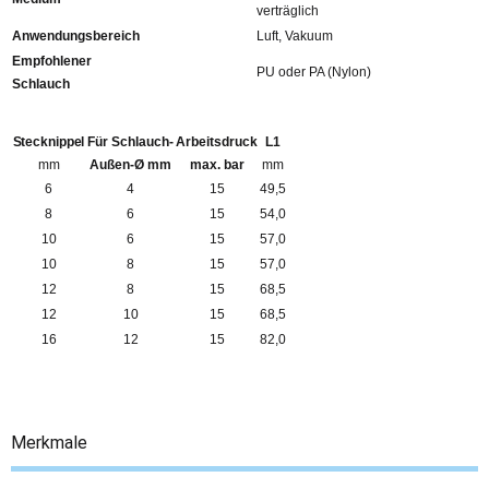
verträglich
Anwendungsbereich
Luft, Vakuum
Empfohlener
PU oder PA (Nylon)
Schlauch
Stecknippel
Für Schlauch-
Arbeitsdruck
L1
mm
Außen-Ø mm
max. bar
mm
6
4
15
49,5
8
6
15
54,0
10
6
15
57,0
10
8
15
57,0
12
8
15
68,5
12
10
15
68,5
16
12
15
82,0
Merkmale