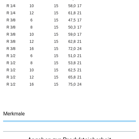
R 1/4
10
15
58,0
17
R 1/4
12
15
61,8
21
R 3/8
6
15
47,5
17
R 3/8
8
15
50,3
17
R 3/8
10
15
59,0
17
R 3/8
12
15
62,8
21
R 3/8
16
15
72,0
24
R 1/2
6
15
51,0
21
R 1/2
8
15
53,8
21
R 1/2
10
15
62,5
21
R 1/2
12
15
65,8
21
R 1/2
16
15
75,0
24
Merkmale