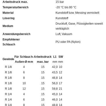
Arbeitsdruck max.
15 bar
Temperaturbereich
-20 °C bis 80 °C
Material
Kunststoff bzw. Messing vernickelt
Lösering
Kunststoff
Druckluft, Gase, Flüssigkeiten soweit
Medium
verträglich
Anwendungsbereich
Luft, Vakuum
Empfohlener
PU oder PA (Nylon)
Schlauch
Für Schlauch-
Arbeitsdruck
L1
SW
Gewinde
Außen-Ø mm
max. bar
mm
mm
R 1/8
4
15
42,0
10
R 1/8
6
15
43,5
12
R 1/8
8
15
46,8
14
R 1/8
10
15
56,0
17
R 1/8
12
15
59,8
21
R 1/4
4
15
45,0
14
R 1/4
6
15
46,0
14
R 1/4
8
15
48,8
14