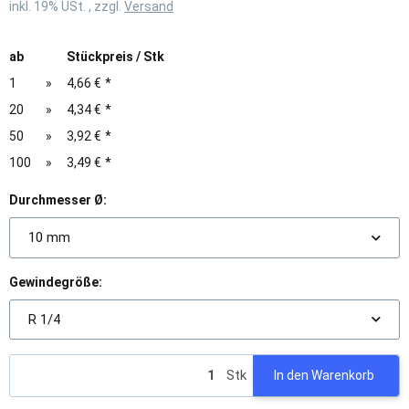
inkl. 19% USt. , zzgl.
Versand
ab
Stückpreis / Stk
1
»
4,66 €
*
20
»
4,34 €
*
50
»
3,92 €
*
100
»
3,49 €
*
Durchmesser Ø:
10 mm
Gewindegröße:
R 1/4
Stk
In den Warenkorb