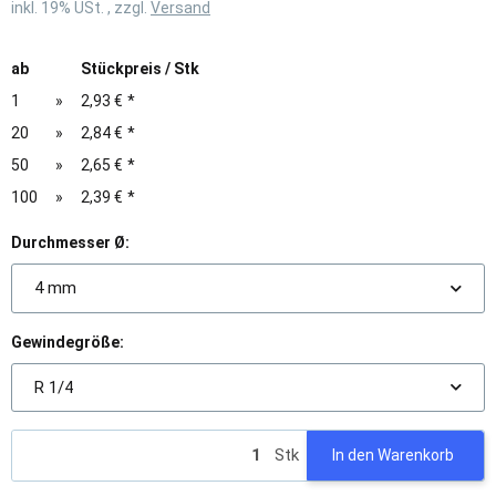
inkl. 19% USt. , zzgl.
Versand
ab
Stückpreis / Stk
1
»
2,93 €
*
20
»
2,84 €
*
50
»
2,65 €
*
100
»
2,39 €
*
Durchmesser Ø:
4 mm
Gewindegröße:
R 1/4
Stk
In den Warenkorb