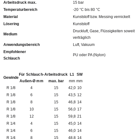
Arbeitsdruck max.
15 bar
Temperaturbereich
-20 °C bis 80 °C
Material
Kunststoff bzw. Messing vernickelt
Lösering
Kunststoff
Druckluft, Gase, Flüssigkeiten soweit
Medium
verträglich
Anwendungsbereich
Luft, Vakuum
Empfohlener
PU oder PA (Nylon)
Schlauch
Für Schlauch-
Arbeitsdruck
L1
SW
Gewinde
Außen-Ø mm
max. bar
mm
mm
R 1/8
4
15
42,0
10
R 1/8
6
15
43,5
12
R 1/8
8
15
46,8
14
R 1/8
10
15
56,0
17
R 1/8
12
15
59,8
21
R 1/4
4
15
45,0
14
R 1/4
6
15
46,0
14
R 1/4
8
15
48,8
14