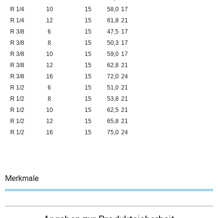
R 1/4
10
15
58,0
17
R 1/4
12
15
61,8
21
R 3/8
6
15
47,5
17
R 3/8
8
15
50,3
17
R 3/8
10
15
59,0
17
R 3/8
12
15
62,8
21
R 3/8
16
15
72,0
24
R 1/2
6
15
51,0
21
R 1/2
8
15
53,8
21
R 1/2
10
15
62,5
21
R 1/2
12
15
65,8
21
R 1/2
16
15
75,0
24
Merkmale