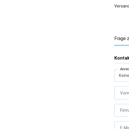
Versand
Frage z
Konta
Anre
Vor
Firm
E-Ma