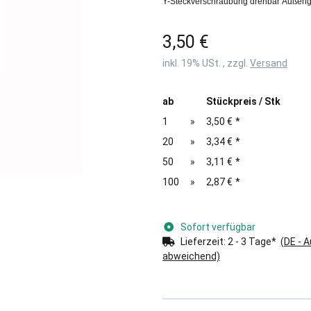
Y-Steckverschraubung drehbar Außeng
3,50 €
inkl. 19% USt. , zzgl.
Versand
ab
Stückpreis / Stk
1
»
3,50 €
*
20
»
3,34 €
*
50
»
3,11 €
*
100
»
2,87 €
*
Sofort verfügbar
Lieferzeit:
2 - 3 Tage*
(DE - 
abweichend)