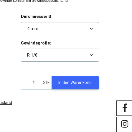
ewinde konisch mit Gewindebeschichtung
Durchmesser Ø:
4 mm
Gewindegröße:
R 1/8
Stk
In den Warenkorb
Ausland