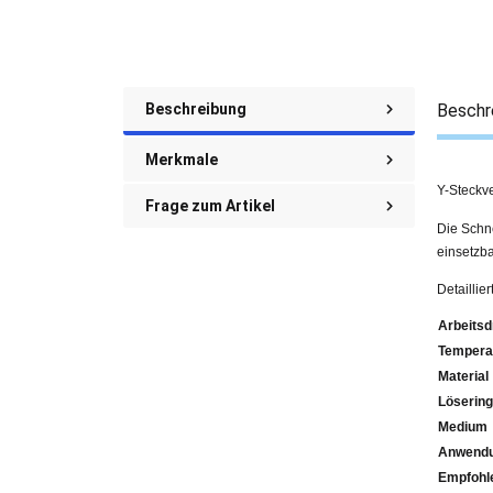
Beschreibung
Beschr
Merkmale
Y-Steckv
Frage zum Artikel
Die Schne
einsetzba
Detailli
Arbeitsd
Tempera
Material
Lösering
Medium
Anwendu
Emp