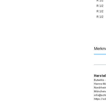
R 1/2
R 1/2
R 1/2
R 1/2
Merkm
Herstel
Butwillis
Hanns-Mar
Nordrhein
Möncheng
info@sch
https://s