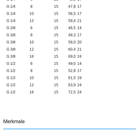
G 1/4
8
15
47,8
17
G 1/4
10
15
56,5
17
G 1/4
12
15
59,4
21
G 3/8
6
15
46,5
14
G 3/8
8
15
49,3
17
G 3/8
10
15
58,0
20
G 3/8
12
15
60,4
21
G 3/8
16
15
69,0
24
G 1/2
6
15
49,0
14
G 1/2
8
15
52,8
17
G 1/2
10
15
61,5
19
G 1/2
12
15
63,9
24
G 1/2
16
15
72,5
24
Merkmale