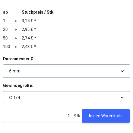
ab
Stückpreis / Stk
1
»
3,14 €
*
20
»
2,95 €
*
50
»
2,74 €
*
100
»
2,48 €
*
Durchmesser Ø:
6 mm
Gewindegröße:
G 1/4
Stk
In den Warenkorb