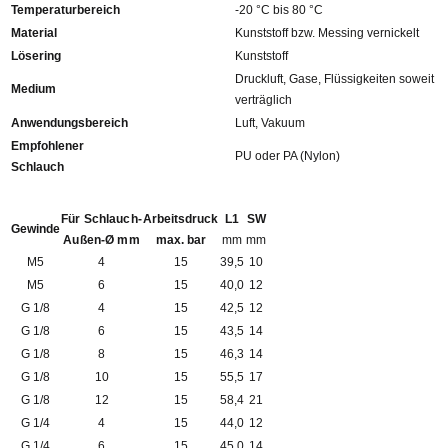
Temperaturbereich
-20 °C bis 80 °C
Material
Kunststoff bzw. Messing vernickelt
Lösering
Kunststoff
Druckluft, Gase, Flüssigkeiten soweit
Medium
verträglich
Anwendungsbereich
Luft, Vakuum
Empfohlener
PU oder PA (Nylon)
Schlauch
Für Schlauch-
Arbeitsdruck
L1
SW
Gewinde
Außen-Ø mm
max. bar
mm
mm
M5
4
15
39,5
10
M5
6
15
40,0
12
G 1/8
4
15
42,5
12
G 1/8
6
15
43,5
14
G 1/8
8
15
46,3
14
G 1/8
10
15
55,5
17
G 1/8
12
15
58,4
21
G 1/4
4
15
44,0
12
G 1/4
6
15
45,0
14