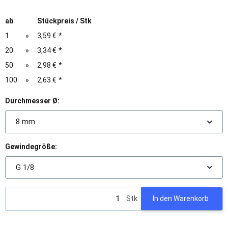
ab
Stückpreis / Stk
1
»
3,59 €
*
20
»
3,34 €
*
50
»
2,98 €
*
100
»
2,63 €
*
Durchmesser Ø:
8 mm
Gewindegröße:
G 1/8
Stk
In den Warenkorb