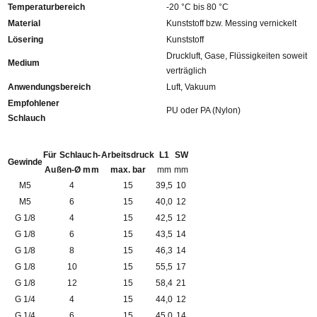
Temperaturbereich
-20 °C bis 80 °C
Material
Kunststoff bzw. Messing vernickelt
Lösering
Kunststoff
Druckluft, Gase, Flüssigkeiten soweit
Medium
verträglich
Anwendungsbereich
Luft, Vakuum
Empfohlener
PU oder PA (Nylon)
Schlauch
Für Schlauch-
Arbeitsdruck
L1
SW
Gewinde
Außen-Ø mm
max. bar
mm
mm
M5
4
15
39,5
10
M5
6
15
40,0
12
G 1/8
4
15
42,5
12
G 1/8
6
15
43,5
14
G 1/8
8
15
46,3
14
G 1/8
10
15
55,5
17
G 1/8
12
15
58,4
21
G 1/4
4
15
44,0
12
G 1/4
6
15
45,0
14