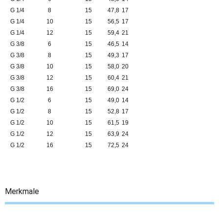
G 1/4
8
15
47,8
17
G 1/4
10
15
56,5
17
G 1/4
12
15
59,4
21
G 3/8
6
15
46,5
14
G 3/8
8
15
49,3
17
G 3/8
10
15
58,0
20
G 3/8
12
15
60,4
21
G 3/8
16
15
69,0
24
G 1/2
6
15
49,0
14
G 1/2
8
15
52,8
17
G 1/2
10
15
61,5
19
G 1/2
12
15
63,9
24
G 1/2
16
15
72,5
24
Merkmale