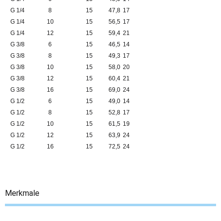
G 1/4
8
15
47,8
17
G 1/4
10
15
56,5
17
G 1/4
12
15
59,4
21
G 3/8
6
15
46,5
14
G 3/8
8
15
49,3
17
G 3/8
10
15
58,0
20
G 3/8
12
15
60,4
21
G 3/8
16
15
69,0
24
G 1/2
6
15
49,0
14
G 1/2
8
15
52,8
17
G 1/2
10
15
61,5
19
G 1/2
12
15
63,9
24
G 1/2
16
15
72,5
24
Merkmale