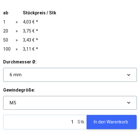
ab
Stückpreis / Stk
1
»
4,03 €
*
20
»
3,75 €
*
50
»
3,43 €
*
100
»
3,11 €
*
Durchmesser Ø:
6 mm
Gewindegröße:
M5
Stk
In den Warenkorb