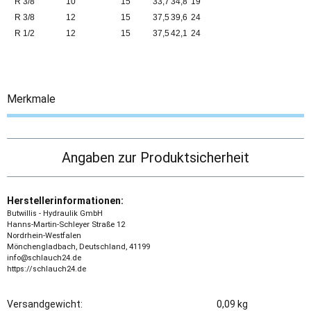
R 3/8
10
15
33,7
34,8
19
R 3/8
12
15
37,5
39,6
24
R 1/2
12
15
37,5
42,1
24
Merkmale
Angaben zur Produktsicherheit
Herstellerinformationen:
Butwillis - Hydraulik GmbH
Hanns-Martin-Schleyer Straße 12
Nordrhein-Westfalen
Mönchengladbach, Deutschland, 41199
info@schlauch24.de
https://schlauch24.de
Versandgewicht:
0,09 kg