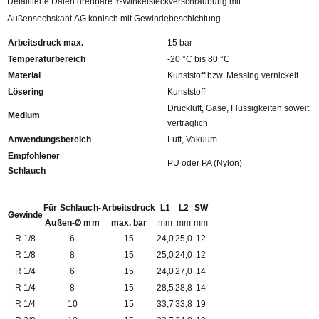
Detaillierte Daten drehbare Y-Winkelsteckverschraubung mit
Außensechskant AG konisch mit Gewindebeschichtung
Arbeitsdruck max.
15 bar
Temperaturbereich
-20 °C bis 80 °C
Material
Kunststoff bzw. Messing vernickelt
Lösering
Kunststoff
Druckluft, Gase, Flüssigkeiten soweit
Medium
verträglich
Anwendungsbereich
Luft, Vakuum
Empfohlener
PU oder PA (Nylon)
Schlauch
Für Schlauch-
Arbeitsdruck
L1
L2
SW
Gewinde
Außen-Ø mm
max. bar
mm
mm
mm
R 1/8
6
15
24,0
25,0
12
R 1/8
8
15
25,0
24,0
12
R 1/4
6
15
24,0
27,0
14
R 1/4
8
15
28,5
28,8
14
R 1/4
10
15
33,7
33,8
19