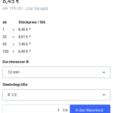
8,45 €
inkl. 19% USt. , zzgl.
Versand
ab
Stückpreis / Stk
1
»
8,45 €
*
20
»
8,01 €
*
50
»
7,45 €
*
100
»
6,90 €
*
Durchmesser Ø:
12 mm
Gewindegröße:
R 1/2
Stk
In den Warenkorb