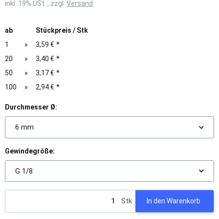
inkl. 19% USt. , zzgl.
Versand
ab
Stückpreis / Stk
1
»
3,59 €
*
20
»
3,40 €
*
50
»
3,17 €
*
100
»
2,94 €
*
Durchmesser Ø:
6 mm
Gewindegröße:
G 1/8
Stk
In den Warenkorb