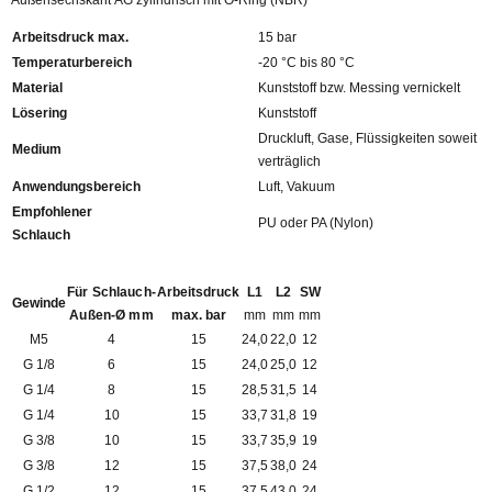
Außensechskant AG zylindrisch mit O-Ring (NBR)
Arbeitsdruck max.
15 bar
Temperaturbereich
-20 °C bis 80 °C
Material
Kunststoff bzw. Messing vernickelt
Lösering
Kunststoff
Druckluft, Gase, Flüssigkeiten soweit
Medium
verträglich
Anwendungsbereich
Luft, Vakuum
Empfohlener
PU oder PA (Nylon)
Schlauch
Für Schlauch-
Arbeitsdruck
L1
L2
SW
Gewinde
Außen-Ø mm
max. bar
mm
mm
mm
M5
4
15
24,0
22,0
12
G 1/8
6
15
24,0
25,0
12
G 1/4
8
15
28,5
31,5
14
G 1/4
10
15
33,7
31,8
19
G 3/8
10
15
33,7
35,9
19
G 3/8
12
15
37,5
38,0
24
G 1/2
12
15
37,5
43,0
24