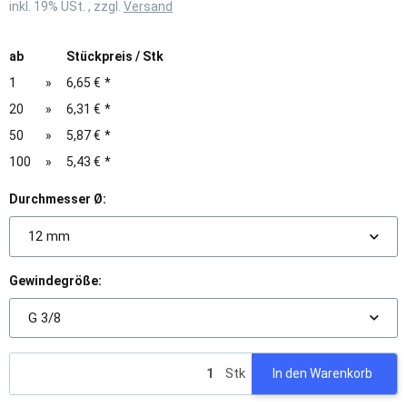
inkl. 19% USt. , zzgl.
Versand
ab
Stückpreis / Stk
1
»
6,65 €
*
20
»
6,31 €
*
50
»
5,87 €
*
100
»
5,43 €
*
Durchmesser Ø:
12 mm
Gewindegröße:
G 3/8
Stk
In den Warenkorb