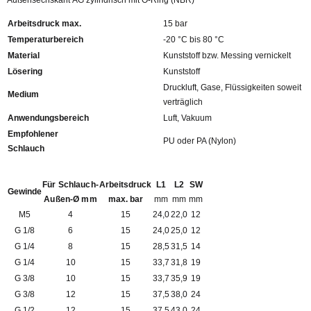
Außensechskant AG zylindrisch mit O-Ring (NBR)
Arbeitsdruck max.
15 bar
Temperaturbereich
-20 °C bis 80 °C
Material
Kunststoff bzw. Messing vernickelt
Lösering
Kunststoff
Druckluft, Gase, Flüssigkeiten soweit
Medium
verträglich
Anwendungsbereich
Luft, Vakuum
Empfohlener
PU oder PA (Nylon)
Schlauch
Für Schlauch-
Arbeitsdruck
L1
L2
SW
Gewinde
Außen-Ø mm
max. bar
mm
mm
mm
M5
4
15
24,0
22,0
12
G 1/8
6
15
24,0
25,0
12
G 1/4
8
15
28,5
31,5
14
G 1/4
10
15
33,7
31,8
19
G 3/8
10
15
33,7
35,9
19
G 3/8
12
15
37,5
38,0
24
G 1/2
12
15
37,5
43,0
24