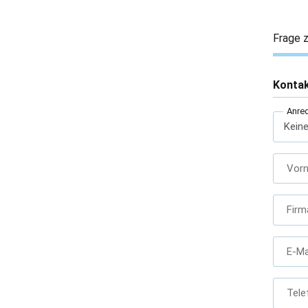
Frage z
Konta
Anre
Vor
Firm
E-Ma
Tele