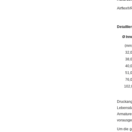
Airflex®
Detailli
Ø Inn
(mm
32,
38,
40,
51,
76,
102,
Druckang
Lebensda
Armatur
vorausges
Um die g