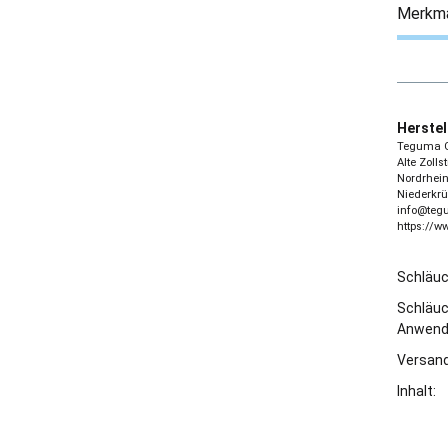
Merkm
Herstel
Teguma 
Alte Zolls
Nordrhein
Niederkrü
info@te
https://
Schläu
Schläu
Anwend
Versand
Inhalt: