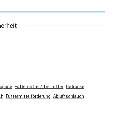
erheit
zspäne
Futtermittel / Tierfutter
Getränke
ch
Futtermittelförderung
Abluftschlauch