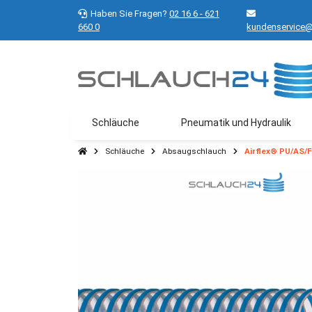
Haben Sie Fragen?
02 16 6 - 621
660 0
kundenservice@
Schläuche
Pneumatik und Hydraulik
Schläuche
Absaugschlauch
Airflex® PU/AS/F