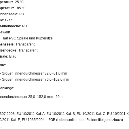
peratur:
-25 °C
peratur:
+85 °C
 Innenseele:
PU
le:
Glatt
 Außendecke:
PU
ewellt
:
Hart
PVC
Spirale und Kupferlitze
nenseele:
Transparent
ußendecke:
Transparent
irale:
Blau
rke:
- Größen Innendurchmesser 32,0 -51,0 mm
- Größen Innendurchmesser 76,0 -102,0 mm
lenlänge:
nnendurchmesser 25,0 -152,0 mm - 20m
307:2008, EU 10/2011 Kat. A, EU 10/2011 Kat. B, EU 10/2011 Kat. C, EU 10/2011 K
0/2011 Kat. E, EU 1935/2004, LFGB (Lebensmittel- und Futtermittelgesetzbuch)
: