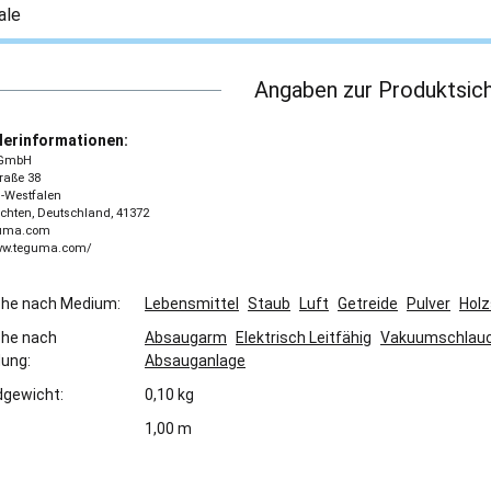
ale
Angaben zur Produktsich
lerinformationen:
GmbH
traße 38
-Westfalen
chten, Deutschland, 41372
guma.com
www.teguma.com/
che nach Medium:
Lebensmittel
Staub
Luft
Getreide
Pulver
Hol
che nach
Absaugarm
Elektrisch Leitfähig
Vakuumschlau
ung:
Absauganlage
gewicht:
0,10 kg
1,00 m