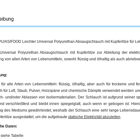
eibung
PU/AS/FOOD Leichter Universal Polyurethan Absaugschlauch mit Kupferlitze für Le
 Universal Polyurethan Absaugschlauch mit Kupferlitze zur Ableitung der elektr
 von allen Arten von Lebensmitteln, sowohl flüssig und ölhaltig als auch abrieb
ung:
für alle Arten von Lebensmitteln: flüssig, ölhaltig, aber auch für trockene und f
h für Luft, Staub, Pulver, Holzspäne und chemische Dämpfe verwendet werden und
- und/oder Ablassen von Isoliermaterialien. Der Schlauch ist aufgrund seiner sp
und verschleißfest und bleibt innen spiegelglatt, auch wenn er gebogen ist. Hierd
g des Mediums gewährleistet, weshalb der Schlauch eine sehr lange Lebensdauer 
ferlitze ausgestattet, um die aufgebaute
statische Elektrizität abzuleiten
.
he Daten:
siehe Tabelle