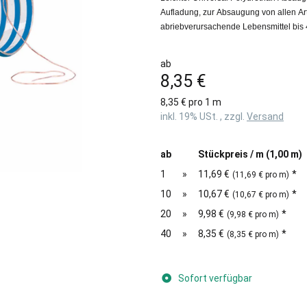
Aufladung, zur Absaugung von allen Art
abriebverursachende Lebensmittel bis
ab
8,35 €
8,35 € pro 1 m
inkl. 19% USt. , zzgl.
Versand
ab
Stückpreis / m (1,00 m)
1
»
11,69 €
*
(11,69 € pro m)
10
»
10,67 €
*
(10,67 € pro m)
20
»
9,98 €
*
(9,98 € pro m)
40
»
8,35 €
*
(8,35 € pro m)
Sofort verfügbar