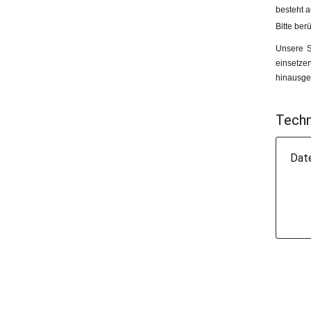
besteht a
Bitte ber
Unsere S
einsetze
hinausgeh
Techn
Dat