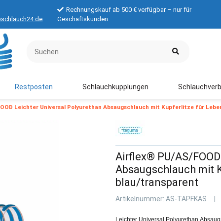
Rechnungskauf ab 500 € verfügbar – nur für
schlauch24.de
Geschäftskunden
Restposten
Schlauchkupplungen
Schlauchverb
OOD Leichter Universal Polyurethan Absaugschlauch mit Kupferlitze für Lebe
Airflex® PU/AS/FOOD 
Absaugschlauch mit K
blau/transparent
Artikelnummer:
AS-TAPFKAS
Leichter Universal Polyurethan Absaugs