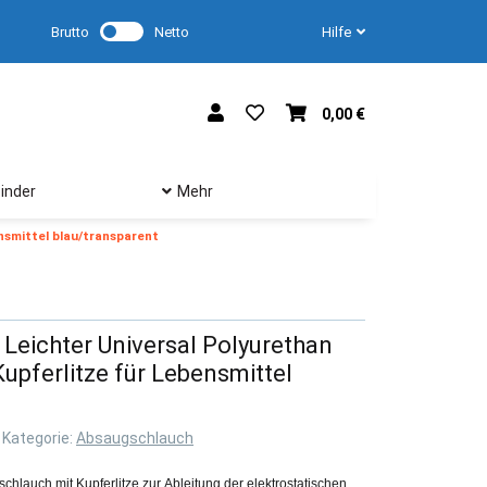
Brutto
Netto
Hilfe
0,00 €
inder
Mehr
nsmittel blau/transparent
Leichter Universal Polyurethan
upferlitze für Lebensmittel
Kategorie:
Absaugschlauch
chlauch mit Kupferlitze zur Ableitung der elektrostatischen