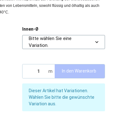
en von Lebensmitteln, sowohl flüssig und ölhaltig als auch
 40°C.
Innen-Ø
Bitte wählen Sie eine
Variation.
m
In den Warenkorb
x
Dieser Artikel hat Variationen.
Wählen Sie bitte die gewünschte
Variation aus.