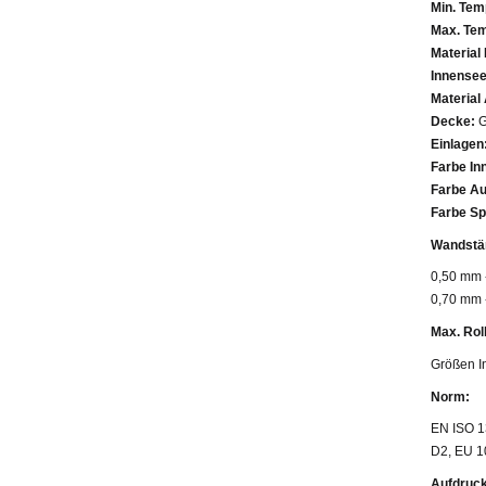
Min. Tem
Max. Tem
Material
Innensee
Material
Decke:
G
Einlagen
Farbe In
Farbe A
Farbe Sp
Wandstä
0,50 mm 
0,70 mm 
Max. Rol
Größen I
Norm:
EN ISO 1
D2, EU 1
Aufdruck