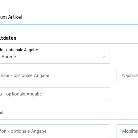
um Artikel
ktdaten
de
- optionale Angabe
name
- optionale Angabe
Nachn
a
- optionale Angabe
il
fon
- optionale Angabe
Mobilte