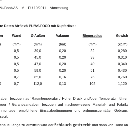
/PU/Food/AS – M – EU 10/2011 – Abmessung
erte Daten Airflex® PU/AS/FOOD mit Kupferlitze:
en
Wand
Ø Außen
Vakuum
Biegeradius
Gewich
)
(mm)
(mm)
(bar)
(mm)
(kg/m)
0
0,5
39,0
0,20
32
0,280
0
0,5
45,0
0,20
38
0,310
0
0,5
47,0
0,20
40
0,340
0
0,5
59,0
0,20
51
0,430
0
0,7
85,0
0,16
76
0,760
0
0,7
112,0
0,13
102
1,120
aben bezogen auf Raumtemperatur / Hoher Druck und/oder Temperatur führen
uer / Garantieangaben bezogen auf nachgewiesene Material- und Fabrikati
enmontage, empfohlene Einsatzbedingungen und ordnungsgemäßer Gebrauch
etzt.
Schlauch gestreckt
enaue Länge zu ermitteln wird der
und dann von Hand abg