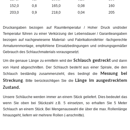
152,0
0,8
165,0
0,08
160
203,0
0,9
218,0
0,04
205
Druckangaben bezogen auf Raumtemperatur / Hoher Druck und/oder
Temperatur führen zu einer Verkürzung der Lebensdauer / Garantieangaben
bezogen auf nachgewiesene Material- und Fabrikationsfehler -fachgerechte
Armaturenmontage, empfohlene Einsatzbedingungen und ordnungsgemäßer
Gebrauch des Schlauchmaterials vorausgesetzt.
Schlauch gestreckt
Um die genaue Länge zu ermitteln wird der
und dann
von Hand abgeschnitten. Der Schlauch besteht aus einer Spirale, die den
Messung bei
Schlauch beständig zusammenzieht, dies bedingt die
Streckung
Länge im ausgestrecktem
. Bitte berücksichtigen Sie die
Zustand.
Unsere Schläuche werden immer an einem Stück geliefert. Dies bedeutet das
wenn Sie oben bei Stückzahl z.B. 5 einsetzen, so erhalten Sie 5 Meter
Schlauch an einem Stück. Bei Mengenauswahl die über die max. Rollenlänge
hinausgeht, liefern wir mehrere Rollen (-anschnitte).