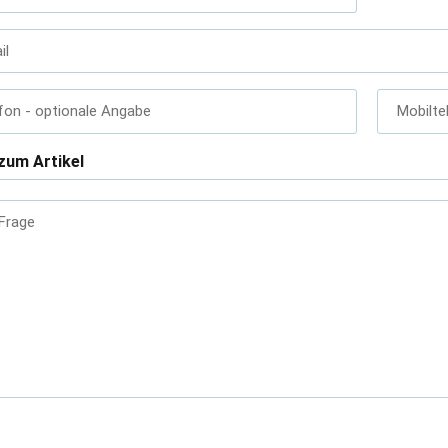
il
fon
- optionale Angabe
Mobilte
zum Artikel
 Frage