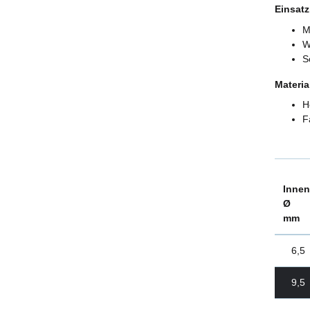
Einsatz
M
W
S
Materia
H
F
Innen
Ø
mm
6,5
9,5