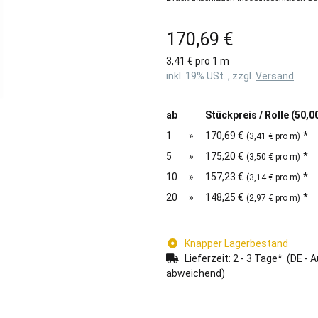
170,69 €
3,41 € pro 1 m
inkl. 19% USt. , zzgl.
Versand
ab
Stückpreis / Rolle (50,0
1
»
170,69 €
*
(3,41 € pro m)
5
»
175,20 €
*
(3,50 € pro m)
10
»
157,23 €
*
(3,14 € pro m)
20
»
148,25 €
*
(2,97 € pro m)
Knapper Lagerbestand
Lieferzeit:
2 - 3 Tage*
(DE - 
abweichend)