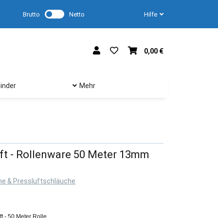
Brutto
Netto
Hilfe
0,00 €
inder
Mehr
ft - Rollenware 50 Meter 13mm
he & Pressluftschläuche
t - 50 Meter Rolle