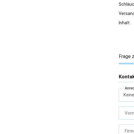
Schläu
Versand
Inhalt:
Frage z
Konta
Anre
Vor
Firm