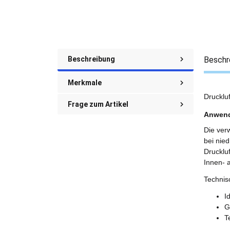
Beschreibung
Beschr
Merkmale
Drucklu
Frage zum Artikel
Anwen
Die verw
bei nie
Drucklu
Innen- 
Technisc
I
G
T