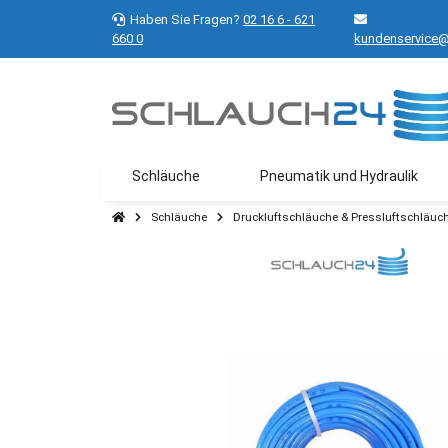
Haben Sie Fragen?
02 16 6 - 621
660 0
kundenservice@
Schläuche
Pneumatik und Hydraulik
Schläuche
Druckluftschläuche & Pressluftschläuc