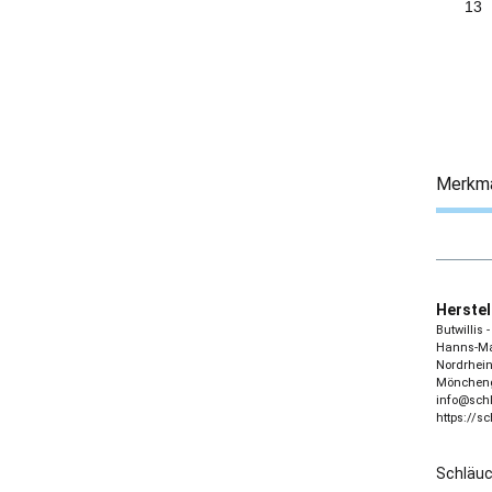
13
Merkm
Herstel
Butwillis
Hanns-Mar
Nordrhein
Möncheng
info@sch
https://s
Schläu