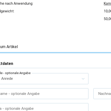
che nach Anwendung:
Kom
gewicht:
10,0
50,
um Artikel
ktdaten
de
- optionale Angabe
name
- optionale Angabe
Nachn
a
- optionale Angabe