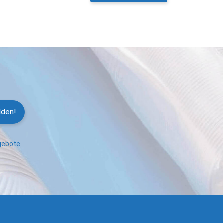
lden!
ngebote