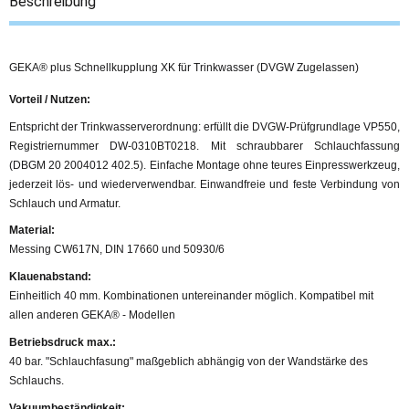
Beschreibung
GEKA® plus Schnellkupplung XK für Trinkwasser (DVGW Zugelassen)
Vorteil / Nutzen:
Entspricht der Trinkwasserverordnung: erfüllt die DVGW-Prüfgrundlage VP550,
Registriernummer DW-0310BT0218.
Mit schraubbarer Schlauchfassung
(DBGM 20 2004012 402.5).
Einfache Montage ohne teures Einpresswerkzeug,
jederzeit lös- und wiederverwendbar.
Einwandfreie und feste Verbindung von
Schlauch und Armatur.
Material:
Messing CW617N, DIN 17660 und 50930/6
Klauenabstand:
Einheitlich 40 mm. Kombinationen untereinander möglich. Kompatibel mit
allen anderen GEKA® - Modellen
Betriebsdruck max.:
40 bar. "Schlauchfasung" maßgeblich abhängig von der Wandstärke des
Schlauchs.
Vakuumbeständigkeit: