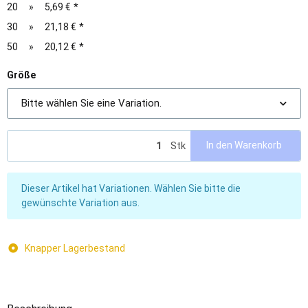
20
»
5,69 €
*
30
»
21,18 €
*
50
»
20,12 €
*
Größe
Bitte wählen Sie eine Variation.
Stk
In den Warenkorb
x
Dieser Artikel hat Variationen. Wählen Sie bitte die
gewünschte Variation aus.
Knapper Lagerbestand