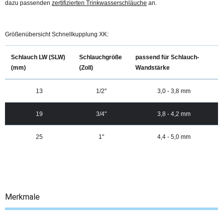
dazu passenden
zertifizierten Trinkwasserschläuche
an.
Größenübersicht Schnellkupplung XK:
Schlauch LW (SLW)
Schlauchgröße
passend für Schlauch-
(mm)
(Zoll)
Wandstärke
13
1/2"
3,0 - 3,8 mm
19
3/4"
3,8 - 4,2 mm
25
1"
4,4 - 5,0 mm
Merkmale