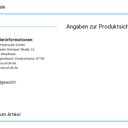
ale
Angaben zur Produktsich
lerinformationen:
 - Hydraulik GmbH
tin-Schleyer Straße 12
-Westfalen
ladbach, Deutschland, 41199
lauch24.de
chlauch24.de
gewicht:
um Artikel