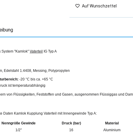
Auf Wunschzettel
eibung
 System "Kamlok"
Vaterteil
IG Typ A
m, Edelstahl 1.4408, Messing, Polypropylen
urbereich:
-20 °C bis ca. +65 °C
ruck ist temperaturabhängig
ern von Flüssigkeiten, Feststoffen und Gasen, ausgenommen Flüssiggas und Dam
rte Daten Kamlok Kupplung Vaterteil mit Innengewinde Typ A:
Nenngröße Gewinde
Druck (bar)
Material
1/2"
16
Aluminium