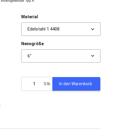
t Innengewinde Typ A
Material
Edelstahl 1.4408
Nenngröße
6"
Stk
In den Warenkorb
-