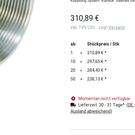
Kupplung System "Kamlok" Vaterteil mi
310,89 €
inkl. 19% USt. , zzgl.
Versand
ab
Stückpreis / Stk
1
»
310,89 €
*
10
»
297,65 €
*
20
»
284,43 €
*
50
»
238,13 €
*
Momentan nicht verfügbar
Lieferzeit:
30 - 31 Tage*
(DE 
Ausland abweichend)