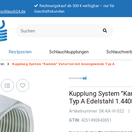
Rechnungskauf ab 500 € verfügbar – nur für
schlauch24.de
Geschäftskunden
Restposten
Schlauchkupplungen
Schlauchverb
ren
Kupplung System "Kamlok" Vaterteil mit Innengewinde Typ A
Kupplung System "Kam
Typ A Edelstahl 1.440
Artikelnummer:
SK-KA-VI-022
GTIN:
4251490843851