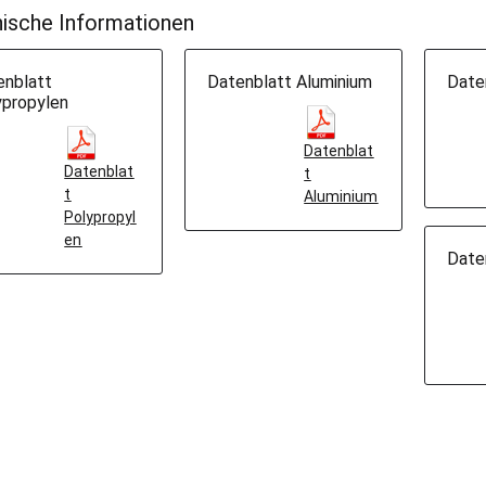
ische Informationen
enblatt
Datenblatt Aluminium
Date
ypropylen
Datenblat
Datenblat
t
t
Aluminium
Polypropyl
en
Date