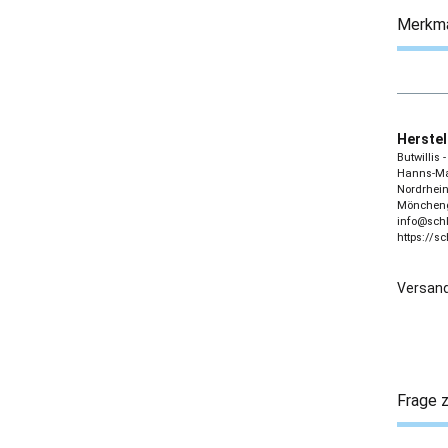
Merkm
Herstel
Butwillis
Hanns-Mar
Nordrhein
Möncheng
info@sch
https://s
Versand
Frage z