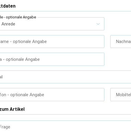
ktdaten
de
- optionale Angabe
name
- optionale Angabe
Nachn
a
- optionale Angabe
il
fon
- optionale Angabe
Mobilte
zum Artikel
 Frage