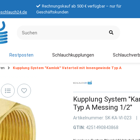
Rechnungskauf ab 500 € verfügbar – nur für
schlauch24.de
Geschäftskunden
Restposten
Schlauchkupplungen
Schlauchverb
ren
Kupplung System "Kamlok" Vaterteil mit Innengewinde Typ A
Kupplung System "Kam
Typ A Messing 1/2"
Artikelnummer:
SK-KA-VI-023
GTIN:
4251490843868