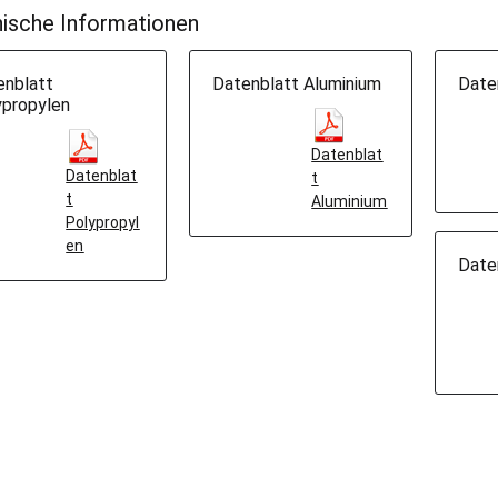
ische Informationen
enblatt
Datenblatt Aluminium
Date
ypropylen
Datenblat
Datenblat
t
t
Aluminium
Polypropyl
en
Date