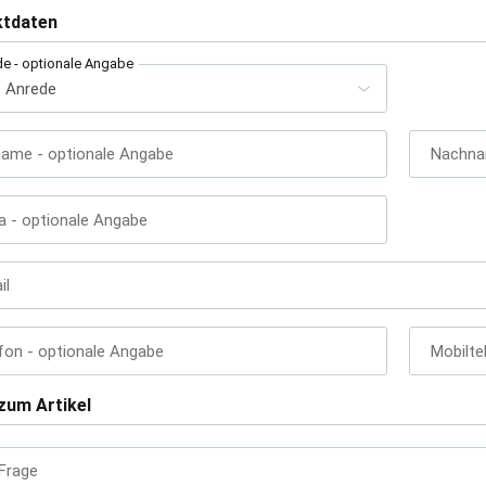
ktdaten
de
- optionale Angabe
name
- optionale Angabe
Nachn
a
- optionale Angabe
il
fon
- optionale Angabe
Mobilte
zum Artikel
 Frage