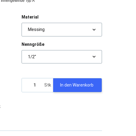
t Innengewinde Typ A
Material
Messing
Nenngröße
1/2"
Stk
In den Warenkorb
-