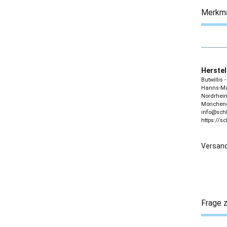
Merkm
Herstel
Butwillis
Hanns-Mar
Nordrhein
Möncheng
info@sch
https://s
Versand
Frage z