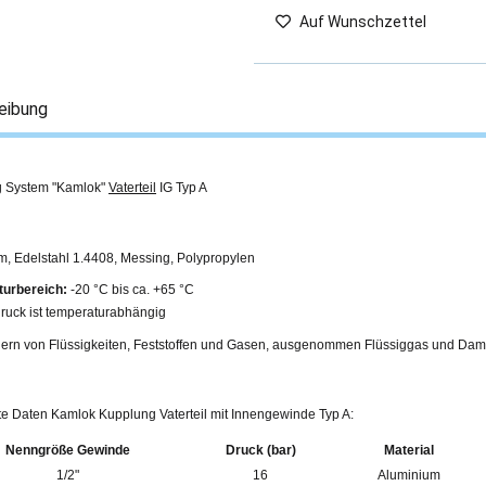
Auf Wunschzettel
eibung
 System "Kamlok"
Vaterteil
IG Typ A
m, Edelstahl 1.4408, Messing, Polypropylen
urbereich:
-20 °C bis ca. +65 °C
ruck ist temperaturabhängig
ern von Flüssigkeiten, Feststoffen und Gasen, ausgenommen Flüssiggas und Dam
rte Daten Kamlok Kupplung Vaterteil mit Innengewinde Typ A:
Nenngröße Gewinde
Druck (bar)
Material
1/2"
16
Aluminium