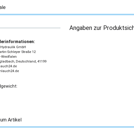
ale
Angaben zur Produktsich
lerinformationen:
 - Hydraulik GmbH
tin-Schleyer Straße 12
-Westfalen
ladbach, Deutschland, 41199
lauch24.de
chlauch24.de
gewicht:
um Artikel