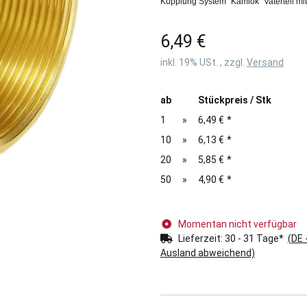
Kupplung System "Kamlok" Vaterteil mi
6,49 €
inkl. 19% USt. , zzgl.
Versand
ab
Stückpreis / Stk
1
»
6,49 €
*
10
»
6,13 €
*
20
»
5,85 €
*
50
»
4,90 €
*
Momentan nicht verfügbar
Lieferzeit:
30 - 31 Tage*
(DE 
Ausland abweichend)