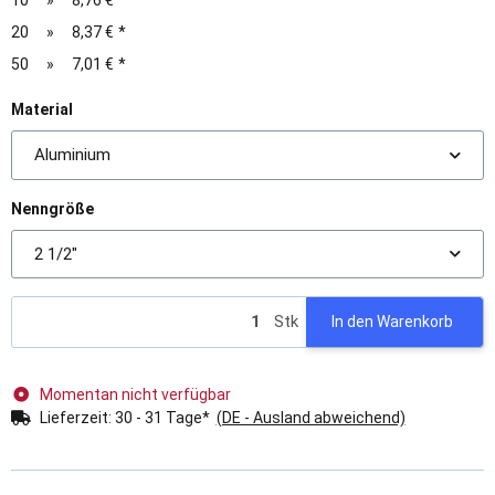
10
»
8,76 €
*
20
»
8,37 €
*
50
»
7,01 €
*
Material
Aluminium
Nenngröße
2 1/2"
Stk
In den Warenkorb
Momentan nicht verfügbar
Lieferzeit:
30 - 31 Tage*
(DE - Ausland abweichend)