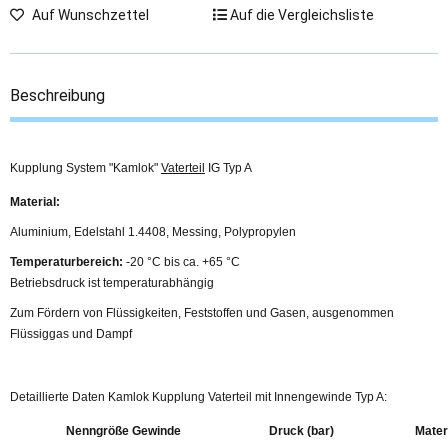
Auf Wunschzettel
Auf die Vergleichsliste
Beschreibung
Kupplung System "Kamlok"
Vaterteil
IG Typ A
Material:
Aluminium, Edelstahl 1.4408, Messing, Polypropylen
Temperaturbereich:
-20 °C bis ca. +65 °C
Betriebsdruck ist temperaturabhängig
Zum Fördern von Flüssigkeiten, Feststoffen und Gasen, ausgenommen
Flüssiggas und Dampf
Detaillierte Daten Kamlok Kupplung Vaterteil mit Innengewinde Typ A:
Nenngröße Gewinde
Druck (bar)
Mater