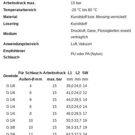
Arbeitsdruck max.
15 bar
Temperaturbereich
-20 °C bis 80 °C
Material
Kunststoff bzw. Messing vernickelt
Lösering
Kunststoff
Druckluft, Gase, Flüssigkeiten soweit
Medium
verträglich
Anwendungsbereich
Luft, Vakuum
Empfohlener
PU oder PA (Nylon)
Schlauch
Für Schlauch-
Arbeitsdruck
L1
L2
SW
Gewinde
Außen-Ø mm
max. bar
mm
mm
mm
G 1/8
4
15
39,0
24,0
14
G 1/8
6
15
41,0
24,0
12
G 1/8
8
15
44,0
28,5
14
G 1/4
6
15
43,0
24,0
14
G 1/4
8
15
46,0
28,5
17
G 1/4
10
15
55,5
33,7
19
G 3/8
10
15
56,5
33,7
19
G 3/8
12
15
63,5
37,5
24