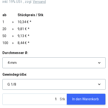
inkl. 19% USt. , zzgl.
Versand
ab
Stückpreis / Stk
1
»
10,34 €
*
20
»
9,81 €
*
50
»
9,13 €
*
100
»
8,44 €
*
Durchmesser Ø:
4 mm
Gewindegröße:
G 1/8
Stk
In den Warenkorb