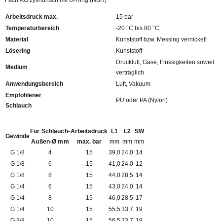
Fach AG zylindrisch mit O-Ring (NBR)
Arbeitsdruck max.
15 bar
Temperaturbereich
-20 °C bis 80 °C
Material
Kunststoff bzw. Messing vernickelt
Lösering
Kunststoff
Druckluft, Gase, Flüssigkeiten soweit
Medium
verträglich
Anwendungsbereich
Luft, Vakuum
Empfohlener
PU oder PA (Nylon)
Schlauch
Für Schlauch-
Arbeitsdruck
L1
L2
SW
Gewinde
Außen-Ø mm
max. bar
mm
mm
mm
G 1/8
4
15
39,0
24,0
14
G 1/8
6
15
41,0
24,0
12
G 1/8
8
15
44,0
28,5
14
G 1/4
6
15
43,0
24,0
14
G 1/4
8
15
46,0
28,5
17
G 1/4
10
15
55,5
33,7
19
G 3/8
10
15
56,5
33,7
19