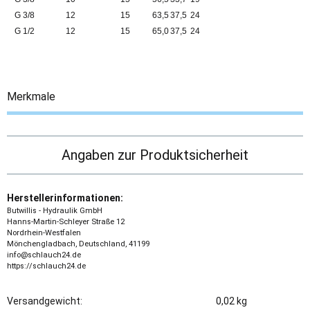
G 3/8
12
15
63,5
37,5
24
G 1/2
12
15
65,0
37,5
24
Merkmale
Angaben zur Produktsicherheit
Herstellerinformationen:
Butwillis - Hydraulik GmbH
Hanns-Martin-Schleyer Straße 12
Nordrhein-Westfalen
Mönchengladbach, Deutschland, 41199
info@schlauch24.de
https://schlauch24.de
Versandgewicht:
0,02 kg