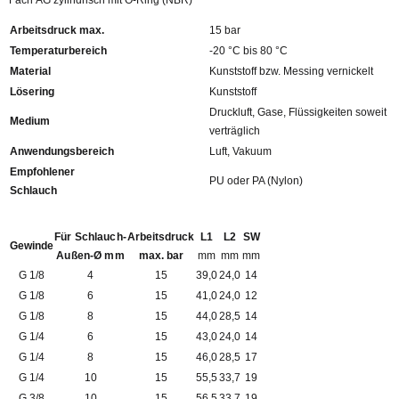
Fach AG zylindrisch mit O-Ring (NBR)
Arbeitsdruck max.
15 bar
Temperaturbereich
-20 °C bis 80 °C
Material
Kunststoff bzw. Messing vernickelt
Lösering
Kunststoff
Druckluft, Gase, Flüssigkeiten soweit
Medium
verträglich
Anwendungsbereich
Luft, Vakuum
Empfohlener
PU oder PA (Nylon)
Schlauch
Für Schlauch-
Arbeitsdruck
L1
L2
SW
Gewinde
Außen-Ø mm
max. bar
mm
mm
mm
G 1/8
4
15
39,0
24,0
14
G 1/8
6
15
41,0
24,0
12
G 1/8
8
15
44,0
28,5
14
G 1/4
6
15
43,0
24,0
14
G 1/4
8
15
46,0
28,5
17
G 1/4
10
15
55,5
33,7
19
G 3/8
10
15
56,5
33,7
19