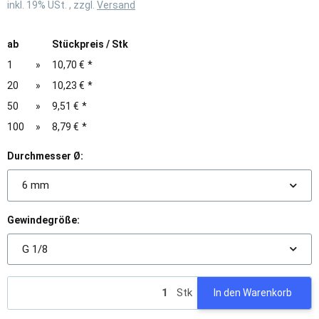
inkl. 19% USt. , zzgl.
Versand
ab
Stückpreis / Stk
1
»
10,70 €
*
20
»
10,23 €
*
50
»
9,51 €
*
100
»
8,79 €
*
Durchmesser Ø:
6 mm
Gewindegröße:
G 1/8
Stk
In den Warenkorb