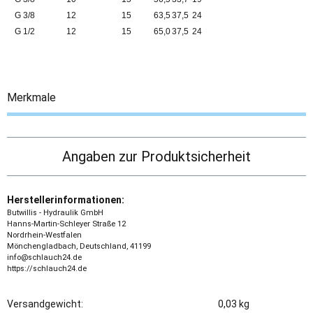
G 3/8
12
15
63,5
37,5
24
G 1/2
12
15
65,0
37,5
24
Merkmale
Angaben zur Produktsicherheit
Herstellerinformationen:
Butwillis - Hydraulik GmbH
Hanns-Martin-Schleyer Straße 12
Nordrhein-Westfalen
Mönchengladbach, Deutschland, 41199
info@schlauch24.de
https://schlauch24.de
Versandgewicht:
0,03 kg