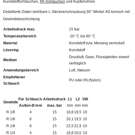
Kunststoffschläuchen,
PA-Schläuchen
und Kupferrohren.
Detaillierte Daten drehbare L-Steckverschraubung 90° Winkel AG konisch mit
Gewindebeschichtung
Arbeitsdruck max.
15 bar
Temperaturbereich
-20 °C bis 80 °C
Material
Kunststoff bzw. Messing vernickelt
Lösering
Kunststoff
Druckluft, Gase, Flüssigkeiten soweit
Medium
verträglich
Anwendungsbereich
Luft, Vakuum
Empfohlener
PU oder PA (Nylon)
Schlauch
Für Schlauch-
Arbeitsdruck
L1
L2
SW
Gewinde
Außen-Ø mm
max. bar
mm
mm
mm
R 1/8
4
15
18,8
18,5
10
R 1/8
6
15
20,1
19,5
10
R 1/8
8
15
22,5
22,9
10
R 1/4
4
15
18,8
20,0
14