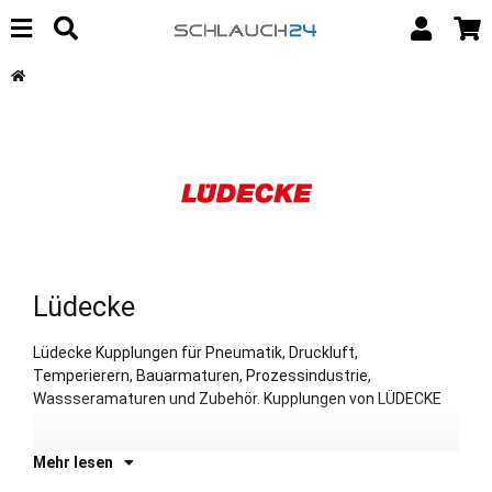
Lüdecke
Lüdecke Kupplungen für Pneumatik, Druckluft,
werden seit 1930 nach höchsten Qualitätsstandards in
Temperierern, Bauarmaturen, Prozessindustrie,
De
Wassseramaturen und Zubehör. Kupplungen von LÜDECKE
Mehr lesen