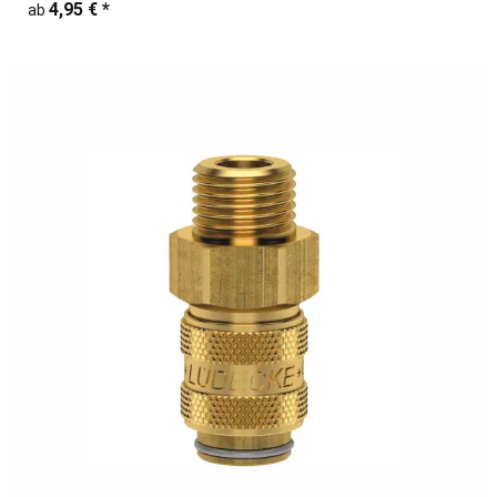
4,95 €
*
ab