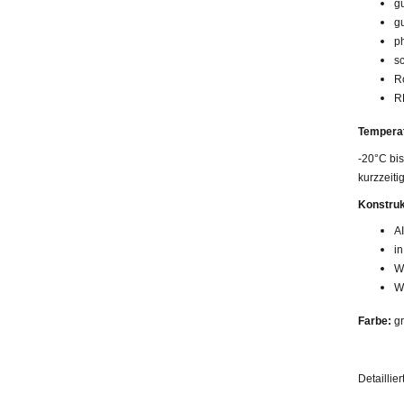
g
g
ph
s
R
R
Temperat
-20°C bi
kurzzeiti
Konstruk
A
i
W
W
Farbe:
gr
Detailli