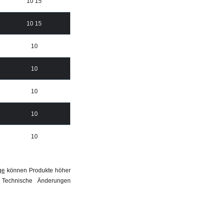
10 15
10 15
10
10
10
10
10
ge
können Produkte höher
 Technische Änderungen