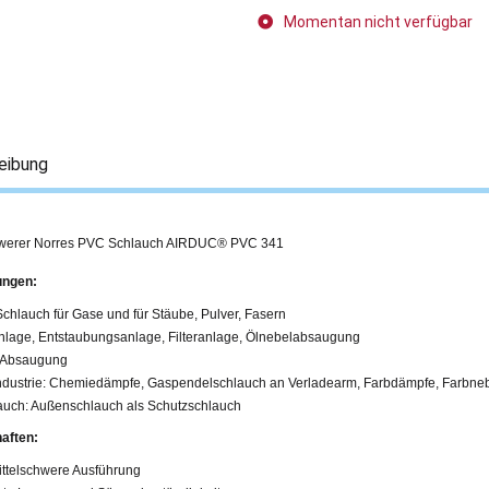
Momentan nicht verfügbar
eibung
hwerer Norres PVC Schlauch AIRDUC® PVC 341
ngen:
 Schlauch für Gase und für Stäube, Pulver, Fasern
lage, Entstaubungsanlage, Filteranlage, Ölnebelabsaugung
 Absaugung
dustrie: Chemiedämpfe, Gaspendelschlauch an Verladearm, Farbdämpfe, Farbn
auch: Außenschlauch als Schutzschlauch
aften:
ittelschwere Ausführung