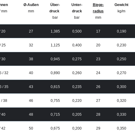
Innen
Ø-Außen
Über-
Unter-
Biege-
Gewicht
 / mm
mm
druck
druck
radius
kg/m
bar
bar
mm
/ 20
27
1,385
0,500
17
0,190
/ 25
32
1,125
0,400
20
0,230
/ 30
38
0,945
0,275
23
0,250
5 / 32
40
0,890
0,260
24
0,270
6 / 35
43
0,815
0,235
26
0,300
 / 38
46
0,755
0,220
27
0,320
/ 40
48
0,715
0,205
28
0,330
/ 42
50
0,675
0,200
29
0,350