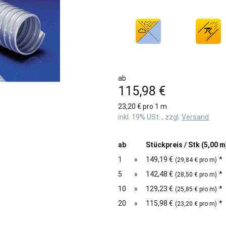
ab
115,98 €
23,20 € pro 1 m
inkl. 19% USt. , zzgl.
Versand
ab
Stückpreis / Stk (5,00 m
1
»
149,19 €
*
(29,84 € pro m)
5
»
142,48 €
*
(28,50 € pro m)
10
»
129,23 €
*
(25,85 € pro m)
20
»
115,98 €
*
(23,20 € pro m)