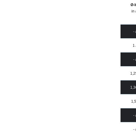
Ø-
in
- 
1 
- 
1,2
1,3
1,5
- 
- 