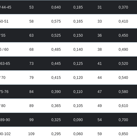
/ 44-45
53
0,640
0,185
31
0,370
 50-51
58
0,575
0,165
33
0,410
/ 55
63
0,525
0,150
36
0,450
6 / 60
68
0,485
0,140
38
0,490
/ 63-65
73
0,445
0,125
41
0,520
/ 70
79
0,415
0,120
44
0,540
 75-76
84
0,390
0,110
47
0,580
/ 80
89
0,365
0,105
49
0,610
/ 89-90
99
0,325
0,090
54
0,700
100-102
109
0,295
0,060
59
0,850