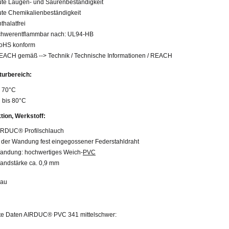
ute Laugen- und Säurenbeständigkeit
ute Chemikalienbeständigkeit
thalatfrei
chwerentflammbar nach: UL94-HB
oHS konform
EACH gemäß --> Technik / Technische Informationen / REACH
urbereich:
s 70°C
g bis 80°C
tion, Werkstoff:
IRDUC® Profilschlauch
n der Wandung fest eingegossener Federstahldraht
andung: hochwertiges Weich-
PVC
andstärke ca. 0,9 mm
au
erte Daten AIRDUC® PVC 341 mittelschwer: