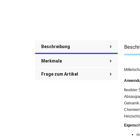
Beschreibung
Beschr
Merkmale
Mittelsc
Frage zum Artikel
Anwendu
flexibler
Absaugan
Galvanik
Chemiein
Heizschl
Eigensch
m