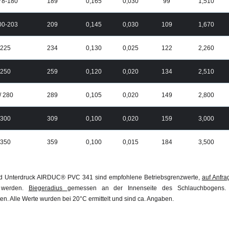
178-180
189
0,165
0,030
99
1,510
200-203
209
0,145
0,030
109
1,670
/ 225
234
0,130
0,025
122
2,260
/ 250
259
0,120
0,020
134
2,510
/ 280
289
0,105
0,020
149
2,800
/ 300
309
0,100
0,020
159
3,000
/ 350
359
0,100
0,015
184
3,500
d Unterdruck AIRDUC® PVC 341 sind empfohlene Betriebsgrenzwerte,
auf Anfra
t werden.
Biegeradius
gemessen an der Innenseite des Schlauchbogens.
en. Alle Werte wurden bei 20°C ermittelt und sind ca. Angaben.