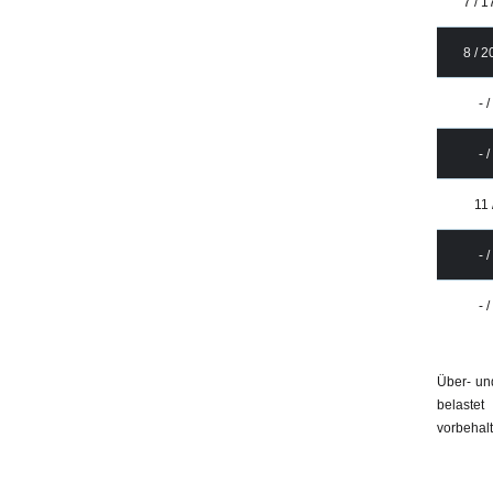
7 / 
8 / 
- 
- 
11 
- 
- 
Über- un
belaste
vorbehalt