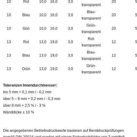
10
Rot
10,0
16,0
3,0
20
transparent
Blau-
10
Blau
10,0
16,0
3,0
20
transparent
Grün-
10
Gün
10,0
16,0
3,0
20
transparent
Rot-
13
Rot
13,0
19,0
3,0
12
transparent
Blau-
13
Blau
13,0
19,0
3,0
12
transparent
Grün-
13
Grün
13,0
19,0
3,0
12
transparent
Toleranzen Innendurchmesser:
bis 5 mm + 0,1 mm / - 0,2 mm
über 5 – 8 mm + 0,2 mm / - 0,3 mm
über 8 mm + 2,5 % / - 3 %
Wanddicke ± 10 %
Die angegebenen Betriebsdruckwerte basieren auf Berstdruckprüfungen