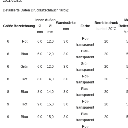
2011/65/EU.
Detaillierte Daten Druckluftschlauch farbig:
Innen
Außen
M
Wandstärke
Betriebsdruck
Größe
Bezeichnung
Ø
Ø
Farbe
Rolle
mm
bar bei 20°C
mm
mm
Me
Rot-
6
Rot
6,0
12,0
3,0
20
transparent
Blau-
6
Blau
6,0
12,0
3,0
20
transparent
Grün-
6
Grün
6,0
12,0
3,0
20
transparent
Rot-
8
Rot
8,0
14,0
3,0
20
transparent
Blau-
8
Blau
8,0
14,0
3,0
20
transparent
Rot-
9
Rot
9,0
15,0
3,0
20
transparent
Blau-
9
Blau
9,0
15,0
3,0
20
transparent
Rot-