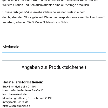
gemäß DIN 20024 und wurden mit einem Sicherheitsfaktor von 3 ermittelt.
Weitere Größen und Schlauchvarianten sind auf Anfrage erhältlich.
Unsere farbigen PVC-Gewebeschläuche werden stets in einem
durchgehenden Stück geliefert. Wenn Sie beispielsweise eine Stückzahl von 5
angeben, erhalten Sie 5 Meter Schlauch am Stück.
Merkmale
Angaben zur Produktsicherheit
Herstellerinformationen:
Butwillis - Hydraulik GmbH
Hanns-Martin-Schleyer Straße 12
Nordrhein-Westfalen
Mönchengladbach, Deutschland, 41199
info@schlauch24.de
https://schlauch24.de