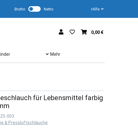
Brutto
Netto
Hilfe
0,00 €
inder
Mehr
schlauch für Lebensmittel farbig
 mm
M25-003
he & Pressluftschläuche