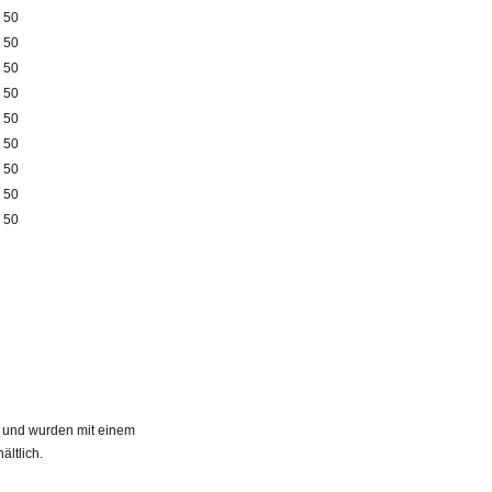
50
50
50
50
50
50
50
50
50
 und wurden mit einem
ältlich.