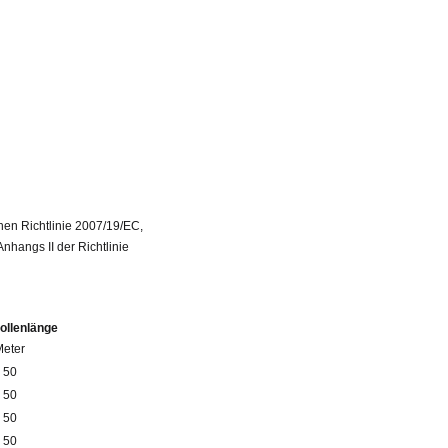
en Richtlinie 2007/19/EC,
hangs II der Richtlinie
ollenlänge
Meter
50
50
50
50