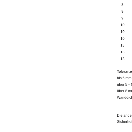
8
9
9
10
10
10
13
13
13
Toleranz
bis 5 mm 
über 5 –
über 8 mm
Wanddick
Die ange
Sicherhei