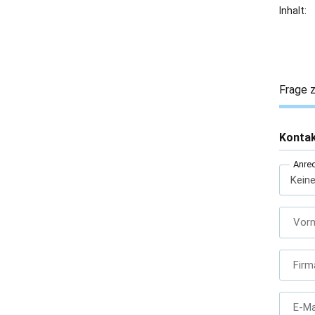
Inhalt:
Frage z
Konta
Anre
Vor
Firm
E-Ma