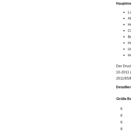
Hauptme
L
A
Ho
C
B
H
U
H
Der Druc
10-2011 g
2011/65/
Detaillie
Größe
B
6
6
6
8