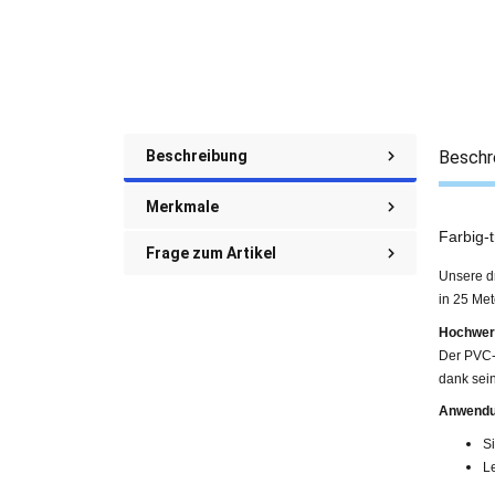
Beschreibung
Beschr
Merkmale
Farbig-
Frage zum Artikel
Unsere dr
in 25 Met
Hochwert
Der PVC-
dank sei
Anwendu
Si
L