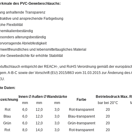
rkmale des PVC-Gewebeschlauchs:
ang anhaltende Transparenz
ttraktive und ansprechende Farbgebung
he Flexibilität
hemikalienbeständig
esonders alterungsbeständig
ervorragende Abriebfestigkeit
mweltfreundliches und lebensmitteltaugliches Material
ohe Gewebedichte für erhöhte Stabilität
kluftschlauch entspricht der REACH-, und RoHS Verordnung gemäß der europäisch
em. A-B-C sowie der Vorschrift (EU) 2015/863 vom 31.03.2015 zur Änderung des An
EU.
rte Daten:
Innen
Ø
Außen
Ø
Wandstärke
Betriebsdruck
Max. R
ezeichnung
Farbe
mm
mm
mm
bar bei 20°C
Rot
6,0
12,0
3,0
Rot-transparent
20
Blau
6,0
12,0
3,0
Blau-transparent
20
Grün
6,0
12,0
3,0
Grün-transparent
20
Rot
8,0
14,0
3,0
Rot-transparent
20