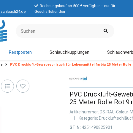
Rechnungskauf ab 500 € verfügbar – nur für
schlauch24.de
Geschäftskunden
Restposten
Schlauchkupplungen
Schlauchverb
he
PVC Druckluft-Gewebeschlauch für Lebensmittel farbig 25 Meter Rolle
PVC Druckluft-Gewebe
25 Meter Rolle Rot 9
Artikelnummer:
DS-RAU-Colour-
Kategorie:
Druckluftschläuc
GTIN:
4251490825901