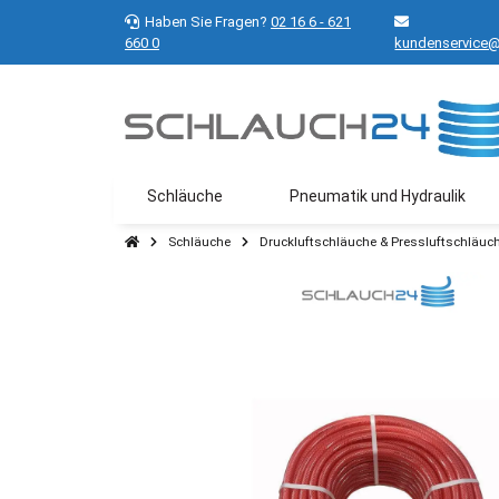
Haben Sie Fragen?
02 16 6 - 621
660 0
kundenservice@
Schläuche
Pneumatik und Hydraulik
Schläuche
Druckluftschläuche & Pressluftschläuc