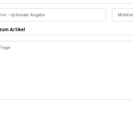
fon
- optionale Angabe
Mobilte
zum Artikel
 Frage