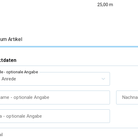
25,00 m
um Artikel
ktdaten
de
- optionale Angabe
name
- optionale Angabe
Nachn
a
- optionale Angabe
il