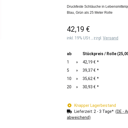
Druckfeste Schläuche in Lebensmittelqua
Blau, Grün als 25 Meter Rolle
42,19 €
inkl. 19% USt. , zzgl.
Versand
ab
Stückpreis / Rolle (25,0
1
»
42,19 €
*
5
»
39,37 €
*
10
»
35,62 €
*
20
»
30,93 €
*
Knapper Lagerbestand
Lieferzeit:
2 - 3 Tage*
(DE - 
abweichend)