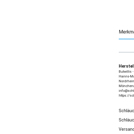
Merkm
Herstel
Butwillis
Hanns-Mar
Nordrhein
Möncheng
info@sch
https://s
Schläu
Schläu
Versand