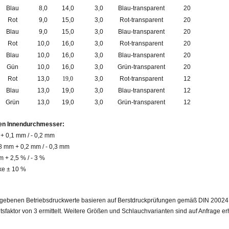
Blau
8,0
14,0
3,0
Blau-transparent
20
Rot
9,0
15,0
3,0
Rot-transparent
20
Blau
9,0
15,0
3,0
Blau-transparent
20
Rot
10,0
16,0
3,0
Rot-transparent
20
Blau
10,0
16,0
3,0
Blau-transparent
20
Gün
10,0
16,0
3,0
Grün-transparent
20
Rot
13,0
19,0
3,0
Rot-transparent
12
Blau
13,0
19,0
3,0
Blau-transparent
12
Grün
13,0
19,0
3,0
Grün-transparent
12
en Innendurchmesser:
+ 0,1 mm / - 0,2 mm
 8 mm + 0,2 mm / - 0,3 mm
 + 2,5 % / - 3 %
e ± 10 %
gebenen Betriebsdruckwerte basieren auf Berstdruckprüfungen gemäß DIN 20024
tsfaktor von 3 ermittelt. Weitere Größen und Schlauchvarianten sind auf Anfrage erh