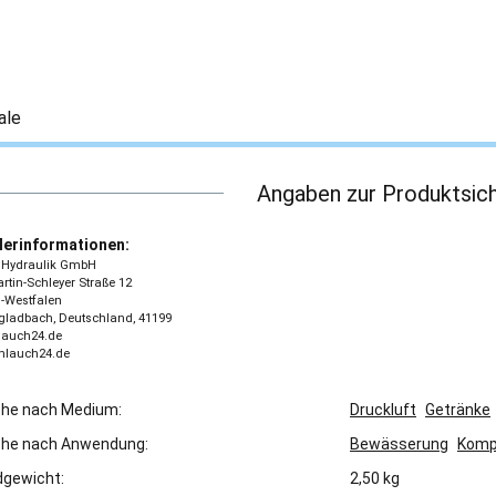
ale
Angaben zur Produktsich
lerinformationen:
 - Hydraulik GmbH
tin-Schleyer Straße 12
-Westfalen
ladbach, Deutschland, 41199
lauch24.de
chlauch24.de
che nach Medium:
Druckluft
Getränke
che nach Anwendung:
Bewässerung
Komp
gewicht:
2,50 kg