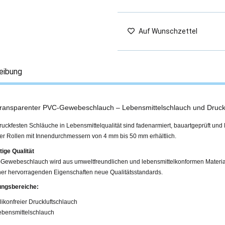
Auf Wunschzettel
eibung
transparenter PVC-Gewebeschlauch – Lebensmittelschlauch und Druck
uckfesten Schläuche in Lebensmittelqualität sind fadenarmiert, bauartgeprüft und 
er Rollen mit Innendurchmessern von 4 mm bis 50 mm erhältlich.
ige Qualität
Gewebeschlauch wird aus umweltfreundlichen und lebensmittelkonformen Materiali
ner hervorragenden Eigenschaften neue Qualitätsstandards.
ngsbereiche:
likonfreier Druckluftschlauch
ebensmittelschlauch