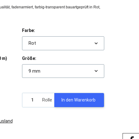
lität, fadenarmiert, farbig-transparent bauartgeprüft in Rot,
Farbe:
Rot
Größe:
0 m)
9 mm
Rolle
In den Warenkorb
Ausland