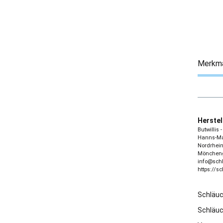
Merkm
Herstel
Butwillis
Hanns-Mar
Nordrhein
Möncheng
info@sch
https://s
Schläu
Schläu