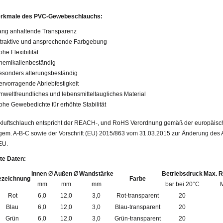
rkmale des PVC-Gewebeschlauchs:
ang anhaltende Transparenz
ttraktive und ansprechende Farbgebung
he Flexibilität
hemikalienbeständig
esonders alterungsbeständig
ervorragende Abriebfestigkeit
mweltfreundliches und lebensmitteltaugliches Material
ohe Gewebedichte für erhöhte Stabilität
kluftschlauch entspricht der REACH-, und RoHS Verordnung gemäß der europäisch
em. A-B-C sowie der Vorschrift (EU) 2015/863 vom 31.03.2015 zur Änderung des An
EU.
rte Daten:
Innen
Ø
Außen
Ø
Wandstärke
Betriebsdruck
Max. R
ezeichnung
Farbe
mm
mm
mm
bar bei 20°C
Rot
6,0
12,0
3,0
Rot-transparent
20
Blau
6,0
12,0
3,0
Blau-transparent
20
Grün
6,0
12,0
3,0
Grün-transparent
20