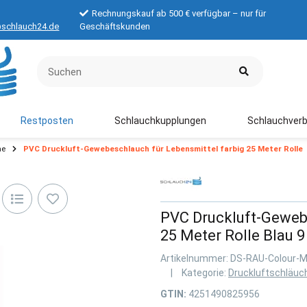
Rechnungskauf ab 500 € verfügbar – nur für
schlauch24.de
Geschäftskunden
Restposten
Schlauchkupplungen
Schlauchverb
he
PVC Druckluft-Gewebeschlauch für Lebensmittel farbig 25 Meter Rolle
PVC Druckluft-Gewebe
25 Meter Rolle Blau 
Artikelnummer:
DS-RAU-Colour-
Kategorie:
Druckluftschläuc
GTIN:
4251490825956