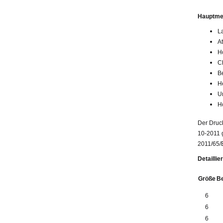
Hauptme
L
A
Ho
C
B
H
U
H
Der Druc
10-2011 g
2011/65/
Detaillie
Größe
B
6
6
6