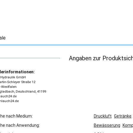
ale
Angaben zur Produktsich
lerinformationen:
 - Hydraulik GmbH
tin-Schleyer Straße 12
-Westfalen
ladbach, Deutschland, 41199
lauch24.de
chlauch24.de
che nach Medium:
Druckluft
Getränke
che nach Anwendung:
Bewässerung
Komp