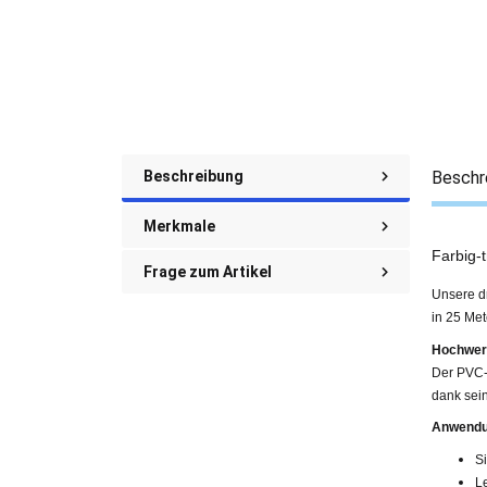
Beschreibung
Beschr
Merkmale
Farbig-
Frage zum Artikel
Unsere dr
in 25 Met
Hochwert
Der PVC-
dank sei
Anwendu
Si
L