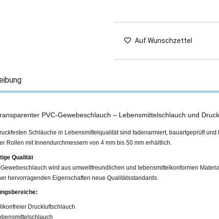
Auf Wunschzettel
eibung
transparenter PVC-Gewebeschlauch – Lebensmittelschlauch und Druck
uckfesten Schläuche in Lebensmittelqualität sind fadenarmiert, bauartgeprüft und 
er Rollen mit Innendurchmessern von 4 mm bis 50 mm erhältlich.
ige Qualität
Gewebeschlauch wird aus umweltfreundlichen und lebensmittelkonformen Materiali
ner hervorragenden Eigenschaften neue Qualitätsstandards.
ngsbereiche:
likonfreier Druckluftschlauch
ebensmittelschlauch