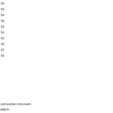
50
50
50
50
50
50
50
50
50
50
 und wurden mit einem
ältlich.