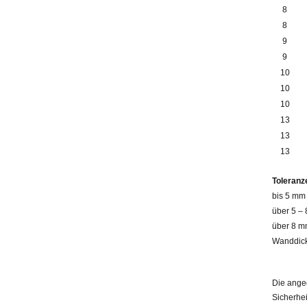
8
8
9
9
10
10
10
13
13
13
Toleranz
bis 5 mm 
über 5 –
über 8 mm
Wanddick
Die ange
Sicherhei