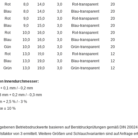
Rot
8,0
14,0
3,0
Rot-transparent
20
Blau
8,0
14,0
3,0
Blau-transparent
20
Rot
9,0
15,0
3,0
Rot-transparent
20
Blau
9,0
15,0
3,0
Blau-transparent
20
Rot
10,0
16,0
3,0
Rot-transparent
20
Blau
10,0
16,0
3,0
Blau-transparent
20
Gün
10,0
16,0
3,0
Grün-transparent
20
Rot
13,0
19,0
3,0
Rot-transparent
12
Blau
13,0
19,0
3,0
Blau-transparent
12
Grün
13,0
19,0
3,0
Grün-transparent
12
en Innendurchmesser:
+ 0,1 mm / - 0,2 mm
 8 mm + 0,2 mm / - 0,3 mm
 + 2,5 % / - 3 %
e ± 10 %
gebenen Betriebsdruckwerte basieren auf Berstdruckprüfungen gemäß DIN 20024
tsfaktor von 3 ermittelt. Weitere Größen und Schlauchvarianten sind auf Anfrage erh