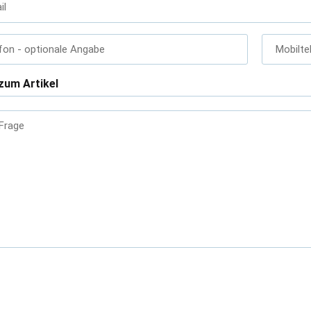
il
fon
- optionale Angabe
Mobilte
zum Artikel
 Frage