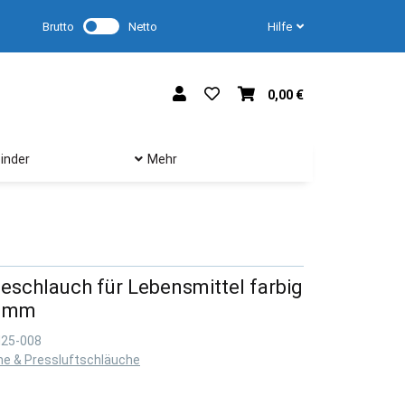
Brutto
Netto
Hilfe
0,00 €
inder
Mehr
schlauch für Lebensmittel farbig
9 mm
M25-008
he & Pressluftschläuche