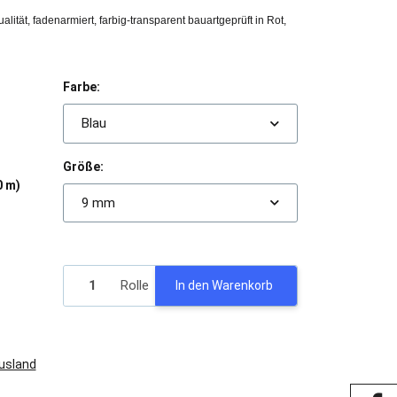
lität, fadenarmiert, farbig-transparent bauartgeprüft in Rot,
Farbe:
Blau
Größe:
0 m)
9 mm
Rolle
In den Warenkorb
Ausland