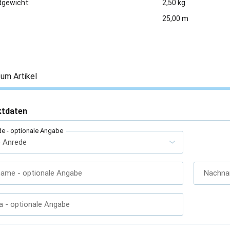
gewicht:
2,50 kg
25,00 m
um Artikel
ktdaten
de
- optionale Angabe
name
- optionale Angabe
Nachn
a
- optionale Angabe