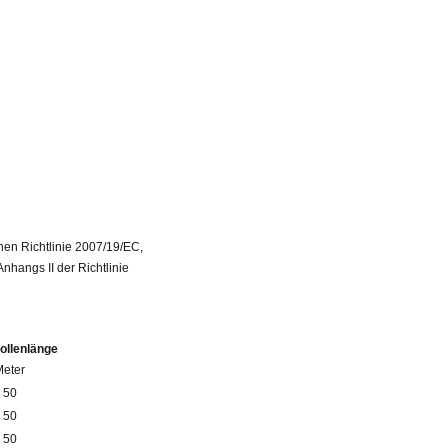
en Richtlinie 2007/19/EC,
hangs II der Richtlinie
ollenlänge
Meter
50
50
50