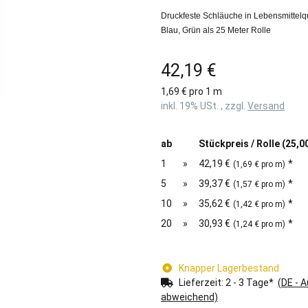
Druckfeste Schläuche in Lebensmittelqua
Blau, Grün als 25 Meter Rolle
42,19 €
1,69 € pro 1 m
inkl. 19% USt. , zzgl.
Versand
ab
Stückpreis / Rolle (25,0
1
»
42,19 €
*
(1,69 € pro m)
5
»
39,37 €
*
(1,57 € pro m)
10
»
35,62 €
*
(1,42 € pro m)
20
»
30,93 €
*
(1,24 € pro m)
Knapper Lagerbestand
Lieferzeit:
2 - 3 Tage*
(DE - 
abweichend)