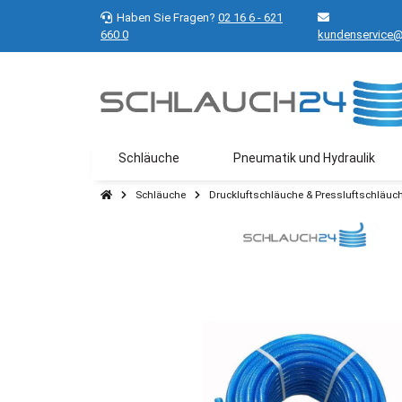
Haben Sie Fragen?
02 16 6 - 621
660 0
kundenservice@
Schläuche
Pneumatik und Hydraulik
Schläuche
Druckluftschläuche & Pressluftschläuc