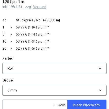
1,20 € pro 1 m
inkl. 19% USt. , zzgl.
Versand
ab
Stückpreis / Rolle (50,00 m)
1
»
59,99 €
*
(1,20 € pro m)
5
»
56,99 €
*
(1,14 € pro m)
10
»
53,99 €
*
(1,08 € pro m)
20
»
52,79 €
*
(1,06 € pro m)
Farbe:
Rot
Größe:
6 mm
Rolle
In den Warenkorb