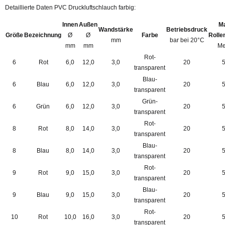
Detaillierte Daten PVC Druckluftschlauch farbig:
Innen
Außen
M
Wandstärke
Betriebsdruck
Größe
Bezeichnung
Ø
Ø
Farbe
Rolle
mm
bar bei 20°C
mm
mm
Me
Rot-
6
Rot
6,0
12,0
3,0
20
transparent
Blau-
6
Blau
6,0
12,0
3,0
20
transparent
Grün-
6
Grün
6,0
12,0
3,0
20
transparent
Rot-
8
Rot
8,0
14,0
3,0
20
transparent
Blau-
8
Blau
8,0
14,0
3,0
20
transparent
Rot-
9
Rot
9,0
15,0
3,0
20
transparent
Blau-
9
Blau
9,0
15,0
3,0
20
transparent
Rot-
10
Rot
10,0
16,0
3,0
20
transparent