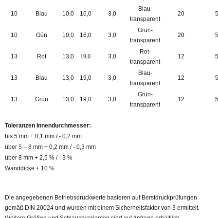
Blau-
10
Blau
10,0
16,0
3,0
20
transparent
Grün-
10
Gün
10,0
16,0
3,0
20
transparent
Rot-
13
Rot
13,0
19,0
3,0
12
transparent
Blau-
13
Blau
13,0
19,0
3,0
12
transparent
Grün-
13
Grün
13,0
19,0
3,0
12
transparent
Toleranzen Innendurchmesser:
bis 5 mm + 0,1 mm / - 0,2 mm
über 5 – 8 mm + 0,2 mm / - 0,3 mm
über 8 mm + 2,5 % / - 3 %
Wanddicke ± 10 %
Die angegebenen Betriebsdruckwerte basieren auf Berstdruckprüfungen
gemäß DIN 20024 und wurden mit einem Sicherheitsfaktor von 3 ermittelt.