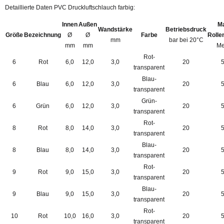
Detaillierte Daten PVC Druckluftschlauch farbig:
Innen
Außen
M
Wandstärke
Betriebsdruck
Größe
Bezeichnung
Ø
Ø
Farbe
Rolle
mm
bar bei 20°C
mm
mm
Me
Rot-
6
Rot
6,0
12,0
3,0
20
transparent
Blau-
6
Blau
6,0
12,0
3,0
20
transparent
Grün-
6
Grün
6,0
12,0
3,0
20
transparent
Rot-
8
Rot
8,0
14,0
3,0
20
transparent
Blau-
8
Blau
8,0
14,0
3,0
20
transparent
Rot-
9
Rot
9,0
15,0
3,0
20
transparent
Blau-
9
Blau
9,0
15,0
3,0
20
transparent
Rot-
10
Rot
10,0
16,0
3,0
20
transparent