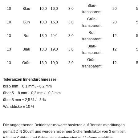
Blau-
10
Blau
10,0
16,0
3,0
20
transparent
Grün-
10
Gün
10,0
16,0
3,0
20
transparent
Rot-
13
Rot
13,0
19,0
3,0
12
transparent
Blau-
13
Blau
13,0
19,0
3,0
12
transparent
Grün-
13
Grün
13,0
19,0
3,0
12
transparent
Toleranzen Innendurchmesser:
bis 5 mm + 0,1 mm / - 0,2 mm
über 5 – 8 mm + 0,2 mm / - 0,3 mm
über 8 mm + 2,5 % / - 3 %
Wanddicke ± 10 %
Die angegebenen Betriebsdruckwerte basieren auf Berstdruckprüfungen
gemäß DIN 20024 und wurden mit einem Sicherheitsfaktor von 3 ermittelt.