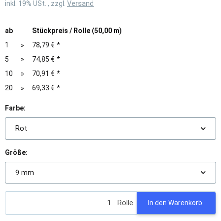
inkl. 19% USt. , zzgl.
Versand
ab
Stückpreis / Rolle (50,00 m)
1
»
78,79 €
*
5
»
74,85 €
*
10
»
70,91 €
*
20
»
69,33 €
*
Farbe:
Rot
Größe:
9 mm
Rolle
In den Warenkorb