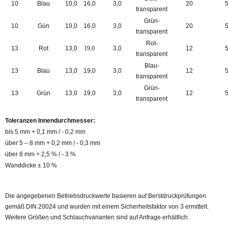
10
Blau
10,0
16,0
3,0
20
transparent
Grün-
10
Gün
10,0
16,0
3,0
20
transparent
Rot-
13
Rot
13,0
19,0
3,0
12
transparent
Blau-
13
Blau
13,0
19,0
3,0
12
transparent
Grün-
13
Grün
13,0
19,0
3,0
12
transparent
Toleranzen Innendurchmesser:
bis 5 mm + 0,1 mm / - 0,2 mm
über 5 – 8 mm + 0,2 mm / - 0,3 mm
über 8 mm + 2,5 % / - 3 %
Wanddicke ± 10 %
Die angegebenen Betriebsdruckwerte basieren auf Berstdruckprüfungen
gemäß DIN 20024 und wurden mit einem Sicherheitsfaktor von 3 ermittelt.
Weitere Größen und Schlauchvarianten sind auf Anfrage erhältlich.