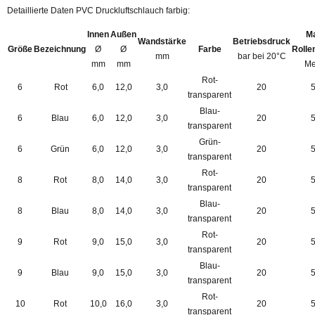
Detaillierte Daten PVC Druckluftschlauch farbig:
Innen
Außen
M
Wandstärke
Betriebsdruck
Größe
Bezeichnung
Ø
Ø
Farbe
Rolle
mm
bar bei 20°C
mm
mm
Me
Rot-
6
Rot
6,0
12,0
3,0
20
transparent
Blau-
6
Blau
6,0
12,0
3,0
20
transparent
Grün-
6
Grün
6,0
12,0
3,0
20
transparent
Rot-
8
Rot
8,0
14,0
3,0
20
transparent
Blau-
8
Blau
8,0
14,0
3,0
20
transparent
Rot-
9
Rot
9,0
15,0
3,0
20
transparent
Blau-
9
Blau
9,0
15,0
3,0
20
transparent
Rot-
10
Rot
10,0
16,0
3,0
20
transparent