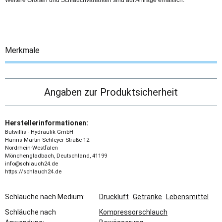
Weitere Größen und Schlauchvarianten sind auf Anfrage erhältlich.
Merkmale
Angaben zur Produktsicherheit
Herstellerinformationen:
Butwillis - Hydraulik GmbH
Hanns-Martin-Schleyer Straße 12
Nordrhein-Westfalen
Mönchengladbach, Deutschland, 41199
info@schlauch24.de
https://schlauch24.de
Schläuche nach Medium:
Druckluft
Getränke
Lebensmittel
Schläuche nach
Kompressorschlauch