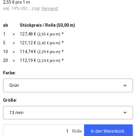
2,55 € pro 1 m
inkl. 19% USt. , zzgl.
Versand
ab
Stückpreis / Rolle (50,00 m)
1
»
127,48 €
*
(2,55 € pro m)
5
»
121,12 €
*
(2,42 € pro m)
10
»
114,74 €
*
(2,29 € pro m)
20
»
112,19 €
*
(2,24 € pro m)
Farbe:
Grün
Größe:
13 mm
Rolle
In den Warenkorb