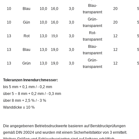
Blau-
10
Blau
10,0
16,0
3,0
20
transparent
Grün-
10
Gün
10,0
16,0
3,0
20
transparent
Rot-
13
Rot
13,0
19,0
3,0
12
transparent
Blau-
13
Blau
13,0
19,0
3,0
12
transparent
Grün-
13
Grün
13,0
19,0
3,0
12
transparent
Toleranzen Innendurchmesser:
bis 5 mm + 0,1 mm / - 0,2 mm
über 5 – 8 mm + 0,2 mm / - 0,3 mm
über 8 mm + 2,5 % / - 3 %
Wanddicke ± 10 %
Die angegebenen Betriebsdruckwerte basieren auf Berstdruckprüfungen
gemäß DIN 20024 und wurden mit einem Sicherheitsfaktor von 3 ermittelt.