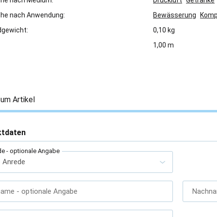
che nach Medium:
Druckluft
Getränke
che nach Anwendung:
Bewässerung
Komp
gewicht:
0,10 kg
1,00 m
um Artikel
ktdaten
de
- optionale Angabe
name
- optionale Angabe
Nachn