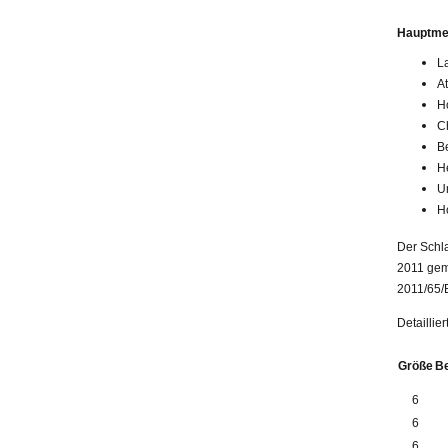
Hauptme
L
A
Ho
C
B
H
U
H
Der Schl
2011 gem.
2011/65/
Detaillie
Größe
B
6
6
6