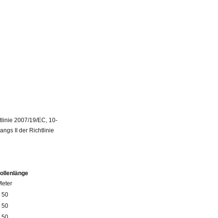
linie 2007/19/EC, 10-
gs II der Richtlinie
ollenlänge
Meter
50
50
50