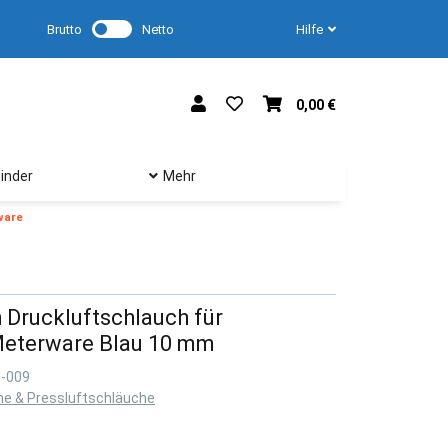
Brutto
Netto
Hilfe
0,00 €
inder
Mehr
ware
Druckluftschlauch für
 Meterware Blau 10 mm
M-009
he & Pressluftschläuche