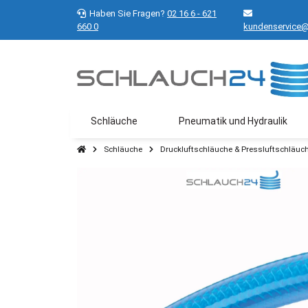
Haben Sie Fragen?
02 16 6 - 621
660 0
kundenservice@
Schläuche
Pneumatik und Hydraulik
Schläuche
Druckluftschläuche & Pressluftschläuc