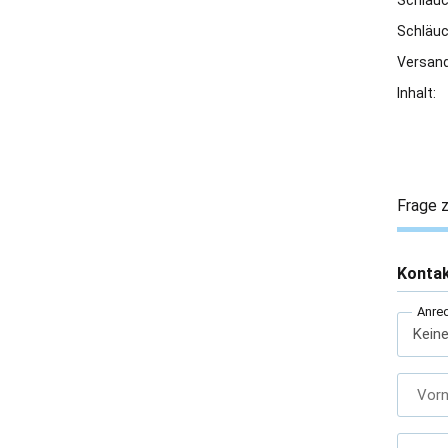
Schläu
Schläu
Versand
Inhalt:
Frage z
Konta
Anre
Vor