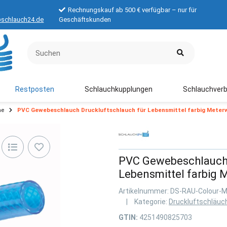
Rechnungskauf ab 500 € verfügbar – nur für
schlauch24.de
Geschäftskunden
Restposten
Schlauchkupplungen
Schlauchverb
he
PVC Gewebeschlauch Druckluftschlauch für Lebensmittel farbig Meter
PVC Gewebeschlauch 
Lebensmittel farbig
Artikelnummer:
DS-RAU-Colour-
Kategorie:
Druckluftschläuc
GTIN:
4251490825703