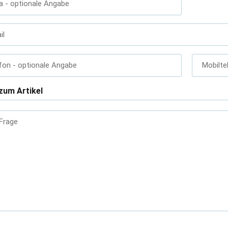
a
- optionale Angabe
il
fon
- optionale Angabe
Mobilte
zum Artikel
 Frage