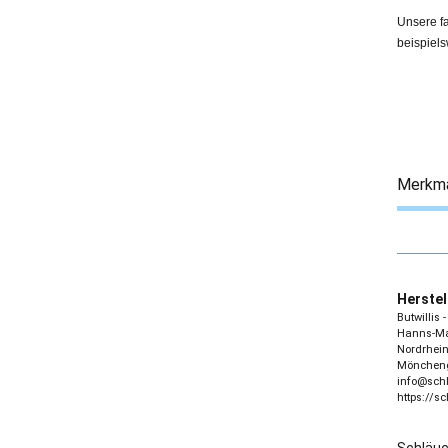
Unsere f
beispiels
Merkm
Herstel
Butwillis
Hanns-Mar
Nordrhein
Möncheng
info@sch
https://s