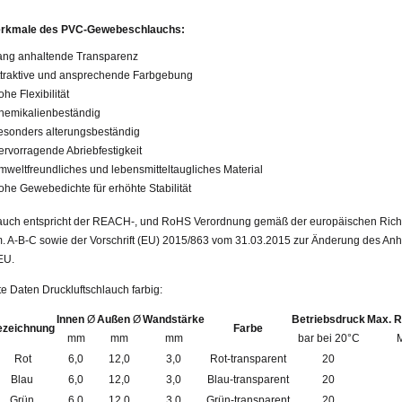
rkmale des PVC-Gewebeschlauchs:
ang anhaltende Transparenz
ttraktive und ansprechende Farbgebung
he Flexibilität
hemikalienbeständig
esonders alterungsbeständig
ervorragende Abriebfestigkeit
mweltfreundliches und lebensmitteltaugliches Material
ohe Gewebedichte für erhöhte Stabilität
auch entspricht der REACH-, und RoHS Verordnung gemäß der europäischen Richt
 A-B-C sowie der Vorschrift (EU) 2015/863 vom 31.03.2015 zur Änderung des Anhan
EU.
rte Daten Druckluftschlauch farbig:
Innen
Ø
Außen
Ø
Wandstärke
Betriebsdruck
Max. R
ezeichnung
Farbe
mm
mm
mm
bar bei 20°C
Rot
6,0
12,0
3,0
Rot-transparent
20
Blau
6,0
12,0
3,0
Blau-transparent
20
Grün
6,0
12,0
3,0
Grün-transparent
20