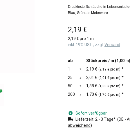
Druckfeste Schläuche in Lebensmittelqua
Blau, Grün als Meterware
2,19 €
2,19 € pro 1 m
inkl. 19% USt. , zzgl.
Versand
ab
Stückpreis / m (1,00 m
1
»
2,19 €
*
(2,19 € pro m)
25
»
2,01 €
*
(2,01 € pro m)
50
»
1,88 €
*
(1,88 € pro m)
200
»
1,70 €
*
(1,70 € pro m)
Sofort verfügbar
Lieferzeit:
2 - 3 Tage*
(DE - 
abweichend)