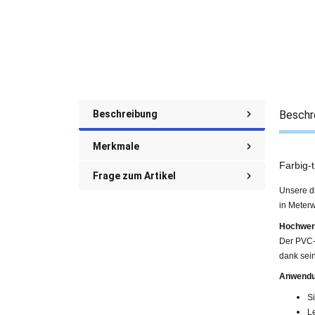
Beschreibung
Beschr
Merkmale
Farbig-
Frage zum Artikel
Unsere dr
in Meter
Hochwert
Der PVC-
dank sei
Anwendu
Si
L