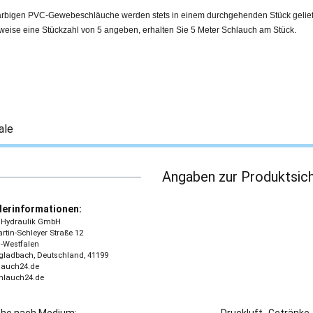
arbigen PVC-Gewebeschläuche werden stets in einem durchgehenden Stück gelief
weise eine Stückzahl von 5 angeben, erhalten Sie 5 Meter Schlauch am Stück.
ale
Angaben zur Produktsich
lerinformationen:
 - Hydraulik GmbH
tin-Schleyer Straße 12
-Westfalen
ladbach, Deutschland, 41199
lauch24.de
chlauch24.de