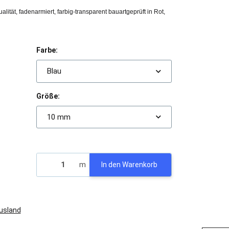
lität, fadenarmiert, farbig-transparent bauartgeprüft in Rot,
Farbe:
Blau
Größe:
)
10 mm
m
In den Warenkorb
Ausland