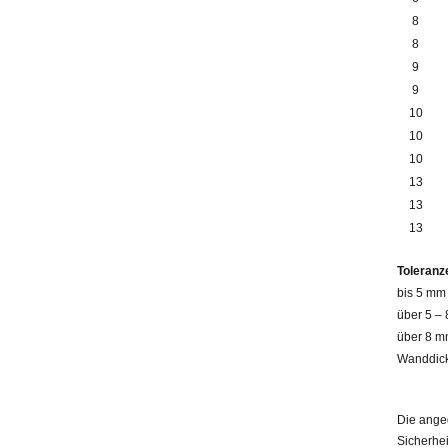
8
8
9
9
10
10
10
13
13
13
Toleranz
bis 5 mm 
über 5 –
über 8 mm
Wanddick
Die ange
Sicherhei