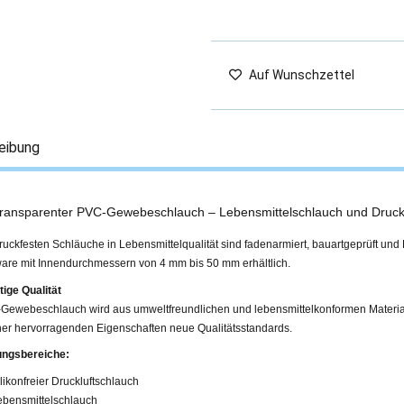
Auf Wunschzettel
eibung
transparenter PVC-Gewebeschlauch – Lebensmittelschlauch und Druck
uckfesten Schläuche in Lebensmittelqualität sind fadenarmiert, bauartgeprüft und 
ware mit Innendurchmessern von 4 mm bis 50 mm erhältlich.
ige Qualität
Gewebeschlauch wird aus umweltfreundlichen und lebensmittelkonformen Materiali
ner hervorragenden Eigenschaften neue Qualitätsstandards.
ngsbereiche:
likonfreier Druckluftschlauch
ebensmittelschlauch