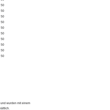
50
50
50
50
50
50
50
50
50
50
 und wurden mit einem
ältlich.