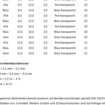
Rot
8,0
14,0
3,0
Rot-transparent
20
Blau
8,0
14,0
3,0
Blau-transparent
20
Rot
9,0
15,0
3,0
Rot-transparent
20
Blau
9,0
15,0
3,0
Blau-transparent
20
Rot
10,0
16,0
3,0
Rot-transparent
20
Blau
10,0
16,0
3,0
Blau-transparent
20
Gün
10,0
16,0
3,0
Grün-transparent
20
Rot
13,0
19,0
3,0
Rot-transparent
12
Blau
13,0
19,0
3,0
Blau-transparent
12
Grün
13,0
19,0
3,0
Grün-transparent
12
en Innendurchmesser:
+ 0,1 mm / - 0,2 mm
 8 mm + 0,2 mm / - 0,3 mm
 + 2,5 % / - 3 %
e ± 10 %
gebenen Betriebsdruckwerte basieren auf Berstdruckprüfungen gemäß DIN 20024
tsfaktor von 3 ermittelt. Weitere Größen und Schlauchvarianten sind auf Anfrage erh