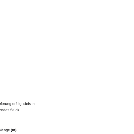
rung erfolgt stets in
endes Stück.
nlänge (m)