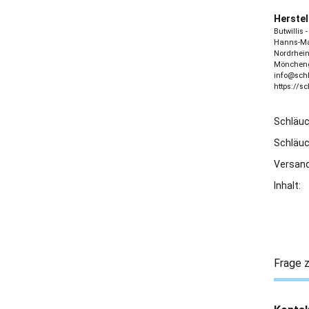
Herstel
Butwillis
Hanns-Mar
Nordrhein
Möncheng
info@sch
https://s
Schläu
Schläu
Versand
Inhalt:
Frage z