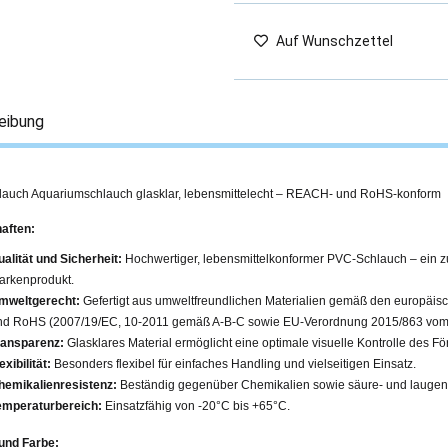
Auf Wunschzettel
eibung
auch Aquariumschlauch glasklar, lebensmittelecht – REACH- und RoHS-konform
aften:
ualität und Sicherheit:
Hochwertiger, lebensmittelkonformer PVC-Schlauch – ein z
arkenprodukt.
mweltgerecht:
Gefertigt aus umweltfreundlichen Materialien gemäß den europäis
nd RoHS (2007/19/EC, 10-2011 gemäß A-B-C sowie EU-Verordnung 2015/863 vom 
ransparenz:
Glasklares Material ermöglicht eine optimale visuelle Kontrolle des F
exibilität:
Besonders flexibel für einfaches Handling und vielseitigen Einsatz.
hemikalienresistenz:
Beständig gegenüber Chemikalien sowie säure- und laugen
emperaturbereich:
Einsatzfähig von -20°C bis +65°C.
 und Farbe: