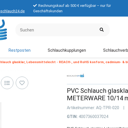
Rechnungskauf ab 500 € verfügbar – nur für
schlauch24.de
Geschäftskunden
Restposten
Schlauchkupplungen
Schlauchverb
hlauch glasklar, Lebensmittelecht - REACH-, und RoHS konform, cadmium- & 
PVC Schlauch glaskla
METERWARE 10/14 
Artikelnummer:
AQ-TPR-020
GTIN:
4007360037024