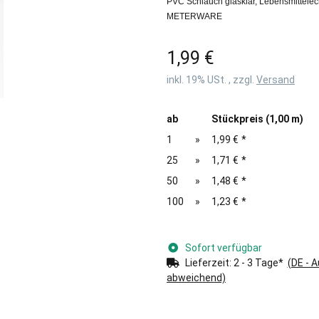
PVC Schlauch glasklar, Lebensmittelec
METERWARE
1,99 €
inkl. 19% USt. , zzgl.
Versand
ab
Stückpreis (1,00 m)
1
»
1,99 €
*
25
»
1,71 €
*
50
»
1,48 €
*
100
»
1,23 €
*
Sofort verfügbar
Lieferzeit:
2 - 3 Tage*
(DE - 
abweichend)