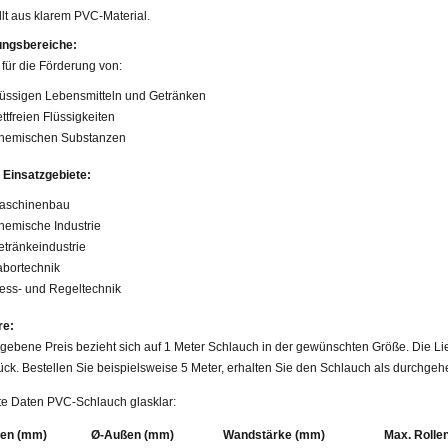
lt aus klarem PVC-Material.
ngsbereiche:
für die Förderung von:
lüssigen Lebensmitteln und Getränken
ttfreien Flüssigkeiten
hemischen Substanzen
 Einsatzgebiete:
aschinenbau
hemische Industrie
etränkeindustrie
abortechnik
ess- und Regeltechnik
re:
ebene Preis bezieht sich auf 1 Meter Schlauch in der gewünschten Größe. Die Liefe
ck. Bestellen Sie beispielsweise 5 Meter, erhalten Sie den Schlauch als durchgeh
rte Daten PVC-Schlauch glasklar:
nen
(mm)
Ø-Außen (
mm)
Wandstärke (
mm)
Max. Rolle