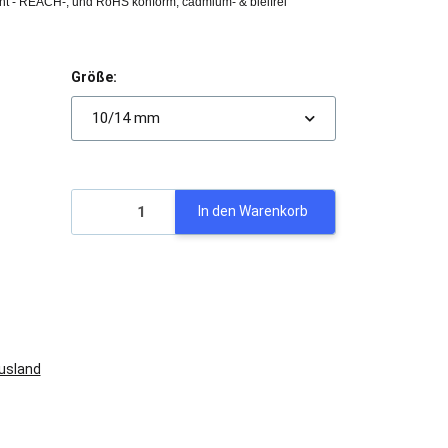
ht - REACH-, und RoHS konform, cadmium- & bleifrei
Größe:
10/14 mm
In den Warenkorb
Ausland