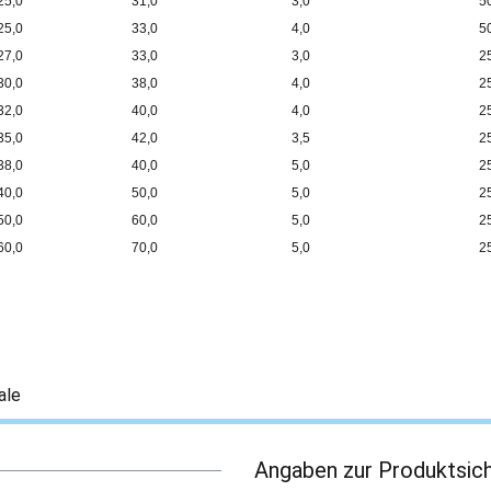
25,0
31,0
3,0
5
25,0
33,0
4,0
5
27,0
33,0
3,0
2
30,0
38,0
4,0
2
32,0
40,0
4,0
2
35,0
42,0
3,5
2
38,0
40,0
5,0
2
40,0
50,0
5,0
2
50,0
60,0
5,0
2
60,0
70,0
5,0
2
ale
Angaben zur Produktsich