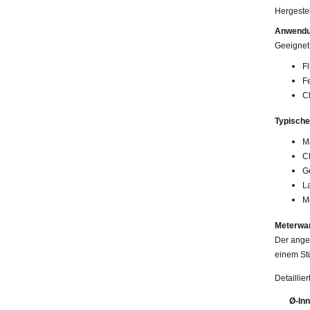
Hergestel
Anwendu
Geeignet 
F
Fe
C
Typische
M
C
G
L
M
Meterwa
Der angeg
einem Stü
Detaillie
Ø-In