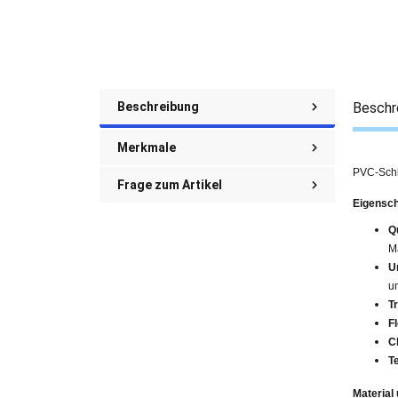
Beschreibung
Beschr
Merkmale
PVC-Schl
Frage zum Artikel
Eigensch
Q
M
U
u
T
Fl
C
T
Material