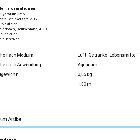
lerinformationen:
 - Hydraulik GmbH
tin-Schleyer Straße 12
-Westfalen
ladbach, Deutschland, 41199
lauch24.de
chlauch24.de
che nach Medium:
Luft
Getränke
Lebensmittel
che nach Anwendung:
Aquarium
gewicht:
0,05 kg
1,00 m
um Artikel