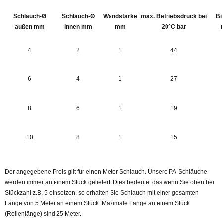
Schlauch-Ø
Schlauch-Ø
Wandstärke
max. Betriebsdruck bei
Bi
außen mm
innen mm
mm
20°C bar
4
2
1
44
6
4
1
27
8
6
1
19
10
8
1
15
Der angegebene Preis gilt für einen Meter Schlauch. Unsere PA-Schläuche
werden immer an einem Stück geliefert. Dies bedeutet das wenn Sie oben bei
Stückzahl z.B. 5 einsetzen, so erhalten Sie Schlauch mit einer gesamten
Länge von 5 Meter an einem Stück. Maximale Länge an einem Stück
(Rollenlänge) sind 25 Meter.