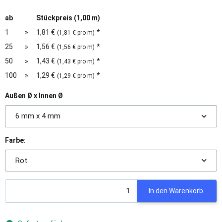
ab
Stückpreis (1,00 m)
1
»
1,81 €
*
(1,81 € pro m)
25
»
1,56 €
*
(1,56 € pro m)
50
»
1,43 €
*
(1,43 € pro m)
100
»
1,29 €
*
(1,29 € pro m)
Außen Ø x Innen Ø
6 mm x 4 mm
Farbe:
Rot
In den Warenkorb