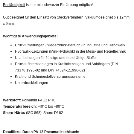
Beständigkeit
ist nur mit schwarzer Einfärbung möglich!
Gut geeignet für den
Einsatz von Steckverbindern
. Vakuumgeeignet bis 12mm
x 9mm.
Wichtigste Anwendungsgebiete:
Druckluftleitungen (Niederdruck-Bereich) in Industrie und Handwerk
Hydraulik-Leitungen (Mini-Hydraulik) in der Mess- und Regeltechnik
U. a. Leitungen für flüssige und rieselfähige Stoffe
Druckluftbremsanlagen in Kraftfahrzeugen und Anhängern (DIN
73378:1996-02 und DIN 74324-1:1996-02)
Kraft- und Schmierstoffversorgungssysteme
Unterdruckleitungen
Werkstoff:
Polyamid PA 12 PHL
Temperaturbereich:
-40°C bis +80°C
Shore-Härte:
(ISO 868): Shore D/-62-
Detaillierte Daten PA 12 Pneumatikschlauch: